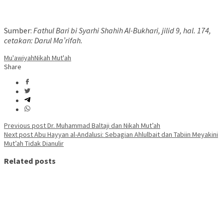
Sumber:
Fathul Bari bi Syarhi Shahih Al-Bukhari, jilid 9, hal. 174,
cetakan: Darul Ma’rifah.
Mu'awiyah
Nikah Mut'ah
Share
Post
Previous post
Dr. Muhammad Baltaji dan Nikah Mut’ah
Next post
Abu Hayyan al-Andalusi: Sebagian Ahlulbait dan Tabiin Meyakini
navigation
Mut’ah Tidak Dianulir
Related posts