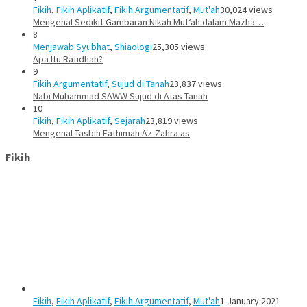
Fikih
,
Fikih Aplikatif
,
Fikih Argumentatif
,
Mut'ah
30,024 views
Mengenal Sedikit Gambaran Nikah Mut’ah dalam Mazha…
8
Menjawab Syubhat
,
Shiaologi
25,305 views
Apa Itu Rafidhah?
9
Fikih Argumentatif
,
Sujud di Tanah
23,837 views
Nabi Muhammad SAWW Sujud di Atas Tanah
10
Fikih
,
Fikih Aplikatif
,
Sejarah
23,819 views
Mengenal Tasbih Fathimah Az-Zahra as
Fikih
Fikih
,
Fikih Aplikatif
,
Fikih Argumentatif
,
Mut'ah
1 January 2021