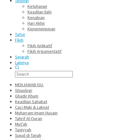
Teologi
Ketuhanan
Keadilan Ilahi
Kenabian
Hari Akhir
Kepemimpinan
Tafsir
Fikih
Fikih Aplikatif
Fikih Argumentatif
Sejarah
Lainnya
MENJAWAB ISU:
Shiaologi
Ghadir Khum
Keadilan Sahabat
Caci Maki & Laknat
Muharram Imam Husain
Tahrif Al-Quran
Mut’ah
Taqiyyah
Sujud di Tanah