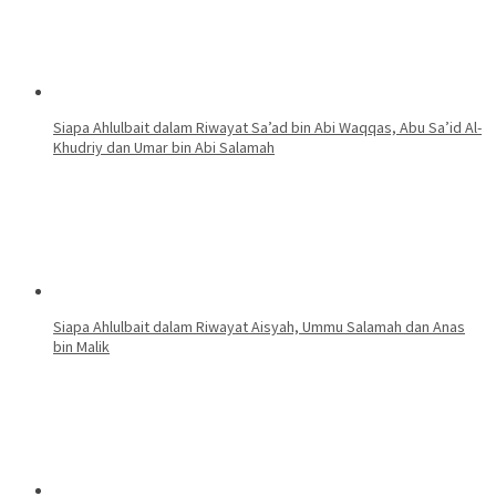
Siapa Ahlulbait dalam Riwayat Sa’ad bin Abi Waqqas, Abu Sa’id Al-
Khudriy dan Umar bin Abi Salamah
Siapa Ahlulbait dalam Riwayat Aisyah, Ummu Salamah dan Anas
bin Malik