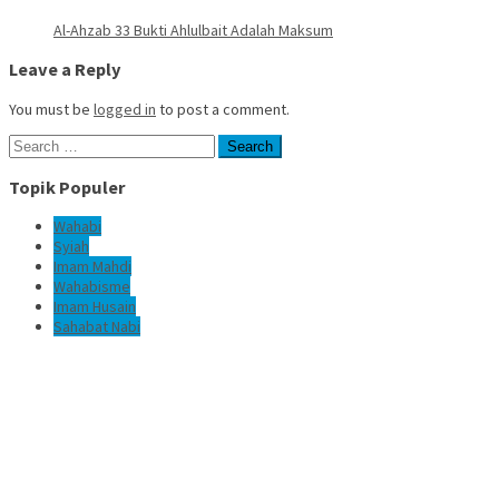
Al-Ahzab 33 Bukti Ahlulbait Adalah Maksum
Leave a Reply
You must be
logged in
to post a comment.
Search
for:
Topik Populer
Wahabi
Syiah
Imam Mahdi
Wahabisme
Imam Husain
Sahabat Nabi