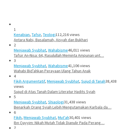
1
Kenabian
,
Tafsir
,
Teologi
112,216 views
Antara Nabi, Basalamah, Aisyah dan Bukhari
2
Menjawab Syubhat
,
Wahabisme
46,011 views
Tafsir An-Nisa: 64, Rasulullah Meminta Ampunan unt…
3
Menjawab Syubhat
,
Wahabisme
41,106 views
Wahabi Bid’ahkan Perayaan Ulang Tahun Anak
4
Fikih Argumentatif
,
Menjawab Syubhat
,
Sujud di Tanah
38,438
views
Sujud di Atas Tanah Dalam Literatur Hadits Syiah
5
Menjawab Syubhat
,
Shiaologi
31,438 views
Benarkah Orang Syiah Lebih Mengutamakan Karbala da…
6
Fikih
,
Menjawab Syubhat
,
Mut'ah
30,401 views
Ibn Qayyim: Nikah Mutah Tidak Dianulir Pada Perang…
7