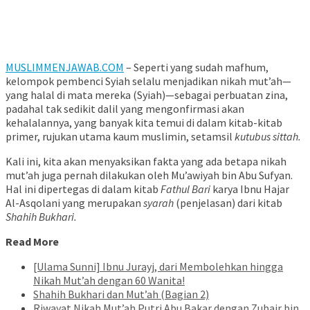
MUSLIMMENJAWAB.COM
– Seperti yang sudah mafhum,
kelompok pembenci Syiah selalu menjadikan nikah mut’ah—
yang halal di mata mereka (Syiah)—sebagai perbuatan zina,
padahal tak sedikit dalil yang mengonfirmasi akan
kehalalannya, yang banyak kita temui di dalam kitab-kitab
primer, rujukan utama kaum muslimin, setamsil
kutubus sittah.
Kali ini, kita akan menyaksikan fakta yang ada betapa nikah
mut’ah juga pernah dilakukan oleh Mu’awiyah bin Abu Sufyan.
Hal ini dipertegas di dalam kitab
Fathul Bari
karya Ibnu Hajar
Al-Asqolani yang merupakan
syarah
(penjelasan) dari kitab
Shahih Bukhari.
Read More
[Ulama Sunni] Ibnu Jurayj, dari Membolehkan hingga
Nikah Mut’ah dengan 60 Wanita!
Shahih Bukhari dan Mut’ah (Bagian 2)
Riwayat Nikah Mut’ah Putri Abu Bakar dengan Zubair bin