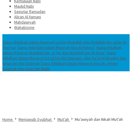
Kemuliaan Nabi
Maulid Nabi
Seputar Ramadan
Aliran Al-Yamani
Mahdawiyah
Wahabisme
TERBARU
Siapa Ahlulbait dalam Riwayat Isa bin Abdullah dan Abdullah bin Jafar Al-
Thayyar
Siapa Ahlul Bait dalam Riwayat Abu Al-Hamra’
Siapa Ahlulbait
dalam Riwayat Abdullah bin Ja’far dan Watsilah bin Al-Asqa’
Siapa
Ahlulbait dalam Riwayat Sa’ad bin Abi Waqqas, Abu Sa’id Al-Khudriy dan
Umar bin Abi Salamah
Siapa Ahlulbait dalam Riwayat Aisyah, Ummu
Salamah dan Anas bin Malik
Home
Menjawab Syubhat
Mut'ah
Mu’awiyah dan Nikah Mut’ah