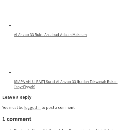
Al-Ahzab 33 Bukti Ahlulbait Adalah Maksum
[SIAPA AHLULBAIT] Surat Al-Ahzab 33 (Iradah Takwiniah Bukan
Tasyri’iyyah)
Leave a Reply
You must be
logged in
to post a comment.
1 comment