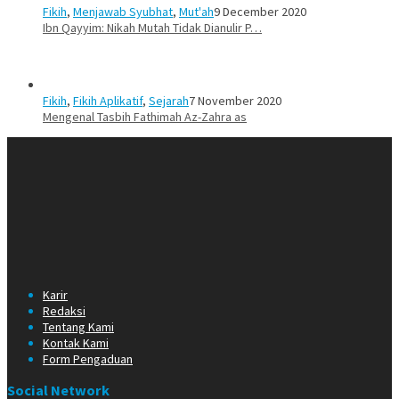
Fikih
,
Menjawab Syubhat
,
Mut'ah
9 December 2020
Ibn Qayyim: Nikah Mutah Tidak Dianulir P…
Fikih
,
Fikih Aplikatif
,
Sejarah
7 November 2020
Mengenal Tasbih Fathimah Az-Zahra as
Karir
Redaksi
Tentang Kami
Kontak Kami
Form Pengaduan
Social Network