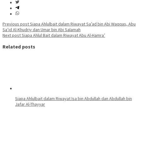
Post
Previous post
Siapa Ahlulbait dalam Riwayat Sa’ad bin Abi Waqqas, Abu
Sa’id Al-Khudriy dan Umar bin Abi Salamah
navigation
Next post
Siapa Ahlul Bait dalam Riwayat Abu Al-Hamra’
Related posts
Siapa Ahlulbait dalam Riwayat Isa bin Abdullah dan Abdullah bin
Jafar Al-Thayyar