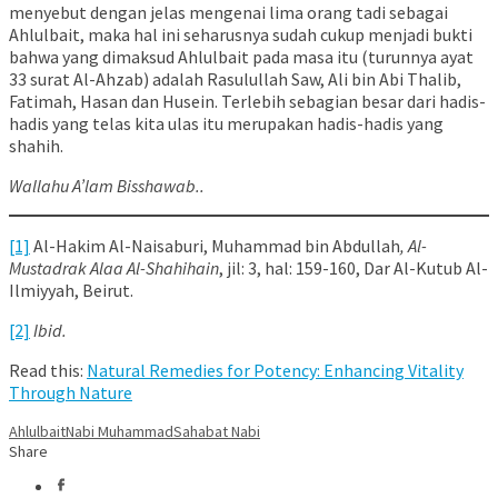
menyebut dengan jelas mengenai lima orang tadi sebagai
Ahlulbait, maka hal ini seharusnya sudah cukup menjadi bukti
bahwa yang dimaksud Ahlulbait pada masa itu (turunnya ayat
33 surat Al-Ahzab) adalah Rasulullah Saw, Ali bin Abi Thalib,
Fatimah, Hasan dan Husein. Terlebih sebagian besar dari hadis-
hadis yang telas kita ulas itu merupakan hadis-hadis yang
shahih.
Wallahu A’lam Bisshawab..
[1]
Al-Hakim Al-Naisaburi, Muhammad bin Abdullah
, Al-
Mustadrak Alaa Al-Shahihain
, jil: 3, hal: 159-160, Dar Al-Kutub Al-
Ilmiyyah, Beirut.
[2]
Ibid.
Read this:
Natural Remedies for Potency: Enhancing Vitality
Through Nature
Ahlulbait
Nabi Muhammad
Sahabat Nabi
Share