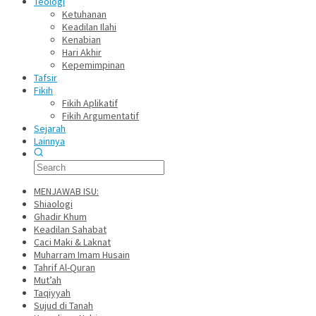
Teologi
Ketuhanan
Keadilan Ilahi
Kenabian
Hari Akhir
Kepemimpinan
Tafsir
Fikih
Fikih Aplikatif
Fikih Argumentatif
Sejarah
Lainnya
MENJAWAB ISU:
Shiaologi
Ghadir Khum
Keadilan Sahabat
Caci Maki & Laknat
Muharram Imam Husain
Tahrif Al-Quran
Mut’ah
Taqiyyah
Sujud di Tanah