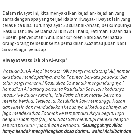
Dalam riwayat ini, kita menyaksikan kejadian-kejadian yang
sama dengan apa yang terjadi dalam riwayat-riwayat lain yang
telas kita ulas. Turunnya ayat 33 surat al-Ahzab, berkumpulnya
Rasulullah Saw bersama Ali bin Abi Thalib, Fatimah, Hasan dan
Husein, penyebutan “Ahlulbaitku” oleh Nabi Saw terhadap
orang-orang tersebut serta pemakaian
Kisa
atau jubah Nabi
Saw sebagai penutup.
Riwayat Watsilah bin Al-Asqa’
Watsilah bin Al-Asqa’ berkata: “Aku pergi mendatangi Ali, namun
aku tidak mendapatinya, maka Fatimah berkata padaku: ‘Dia
telah pergi menemui Rasulullah Saw untuk mengundangnya.’
Kemudian Ali datang bersama Rasulullah Saw, lalu keduanya
masuk (ke dalam rumah), lalu Fatimah pun masuk bersama
mereka berdua. Setelah itu Rasulullah Saw memanggil Hasan
dan Husein dan mendudukkan keduanya di kedua pahanya, ia
juga mendekatkan Fatimah ke tempat duduknya begitu juga
dengan suaminya (Ali), lalu Nabi Saw menutupi mereka dengan
sebuah pakaian (jubah) dan bersabda:
‘Sesungguhnya Allah
hanya hendak menghilangkan dosa darimu, wahai Ahlulbait dan