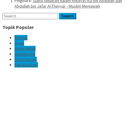
Pingback:
Siapa Ahlulbait dalam Riwayat Isa bin Abdullah dan
Abdullah bin Jafar Al-Thayyar - Muslim Menjawab
Search
for:
Topik Populer
Wahabi
Syiah
Imam Mahdi
Wahabisme
Imam Husain
Sahabat Nabi