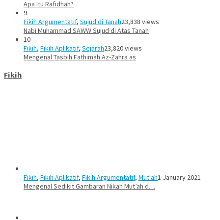
Apa Itu Rafidhah?
9
Fikih Argumentatif
,
Sujud di Tanah
23,838 views
Nabi Muhammad SAWW Sujud di Atas Tanah
10
Fikih
,
Fikih Aplikatif
,
Sejarah
23,820 views
Mengenal Tasbih Fathimah Az-Zahra as
Fikih
Fikih
,
Fikih Aplikatif
,
Fikih Argumentatif
,
Mut'ah
1 January 2021
Mengenal Sedikit Gambaran Nikah Mut’ah d…