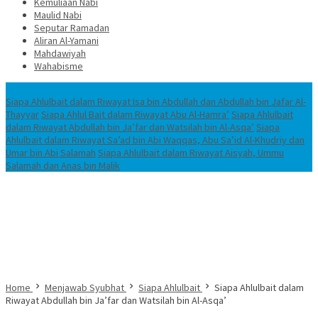
Kemuliaan Nabi
Maulid Nabi
Seputar Ramadan
Aliran Al-Yamani
Mahdawiyah
Wahabisme
TERBARU
Siapa Ahlulbait dalam Riwayat Isa bin Abdullah dan Abdullah bin Jafar Al-
Thayyar
Siapa Ahlul Bait dalam Riwayat Abu Al-Hamra’
Siapa Ahlulbait
dalam Riwayat Abdullah bin Ja’far dan Watsilah bin Al-Asqa’
Siapa
Ahlulbait dalam Riwayat Sa’ad bin Abi Waqqas, Abu Sa’id Al-Khudriy dan
Umar bin Abi Salamah
Siapa Ahlulbait dalam Riwayat Aisyah, Ummu
Salamah dan Anas bin Malik
Home
Menjawab Syubhat
Siapa Ahlulbait
Siapa Ahlulbait dalam
Riwayat Abdullah bin Ja’far dan Watsilah bin Al-Asqa’