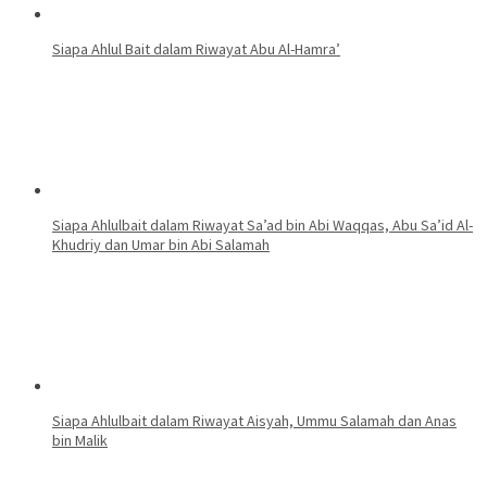
Siapa Ahlul Bait dalam Riwayat Abu Al-Hamra’
Siapa Ahlulbait dalam Riwayat Sa’ad bin Abi Waqqas, Abu Sa’id Al-
Khudriy dan Umar bin Abi Salamah
Siapa Ahlulbait dalam Riwayat Aisyah, Ummu Salamah dan Anas
bin Malik