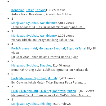
1
Kenabian
,
Tafsir
,
Teologi
112,222 views
Antara Nabi, Basalamah, Aisyah dan Bukhari
2
Menjawab Syubhat
,
Wahabisme
46,014 views
Tafsir An-Nisa: 64, Rasulullah Meminta Ampunan unt…
3
Menjawab Syubhat
,
Wahabisme
41,108 views
Wahabi Bid’ahkan Perayaan Ulang Tahun Anak
4
Fikih Argumentatif
,
Menjawab Syubhat
,
Sujud di Tanah
38,438
views
Sujud di Atas Tanah Dalam Literatur Hadits Syiah
5
Menjawab Syubhat
,
Shiaologi
31,440 views
Benarkah Orang Syiah Lebih Mengutamakan Karbala da…
6
Fikih
,
Menjawab Syubhat
,
Mut'ah
30,403 views
Ibn Qayyim: Nikah Mutah Tidak Dianulir Pada Perang…
7
Fikih
,
Fikih Aplikatif
,
Fikih Argumentatif
,
Mut'ah
30,026 views
Mengenal Sedikit Gambaran Nikah Mut’ah dalam Mazha…
8
Menjawab Syubhat
,
Shiaologi
25,307 views