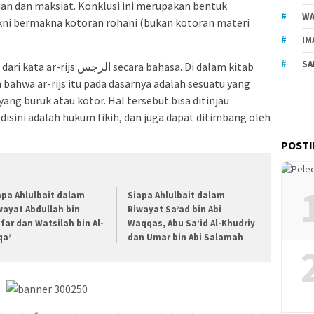
ahan dan maksiat. Konklusi ini merupakan bentuk
WA
IM
SA
ecara bahasa. Di dalam kitab
 bahwa ar-rijs itu pada dasarnya adalah sesuatu yang
 yang buruk atau kotor. Hal tersebut bisa ditinjau
isini adalah hukum fikih, dan juga dapat ditimbang oleh
POST
apa Ahlulbait dalam
Siapa Ahlulbait dalam
wayat Abdullah bin
Riwayat Sa’ad bin Abi
’far dan Watsilah bin Al-
Waqqas, Abu Sa’id Al-Khudriy
qa’
dan Umar bin Abi Salamah