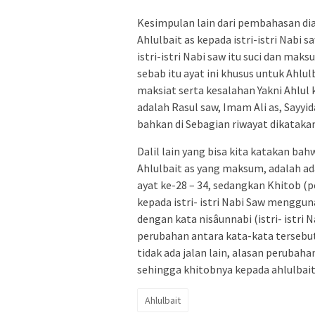
Kesimpulan lain dari pembahasan dia
Ahlulbait as kepada istri-istri Nabi
istri-istri Nabi saw itu suci dan mak
sebab itu ayat ini khusus untuk Ahlu
maksiat serta kesalahan Yakni Ahlul 
adalah Rasul saw, Imam Ali as, Sayy
bahkan di Sebagian riwayat dikatak
Dalil lain yang bisa kita katakan bah
Ahlulbait as yang maksum, adalah ada
ayat ke-28 – 34, sedangkan Khitob (
kepada istri- istri Nabi Saw menggu
dengan kata nisâunnabi (istri- istri 
perubahan antara kata-kata tersebut
tidak ada jalan lain, alasan perubah
sehingga khitobnya kepada ahlulbait 
Ahlulbait