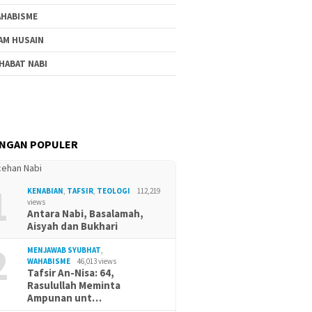
HABISME
AM HUSAIN
HABAT NABI
INGAN POPULER
1
KENABIAN
,
TAFSIR
,
TEOLOGI
112,219
views
Antara Nabi, Basalamah,
Aisyah dan Bukhari
2
MENJAWAB SYUBHAT
,
WAHABISME
46,013 views
Tafsir An-Nisa: 64,
Rasulullah Meminta
Ampunan unt…