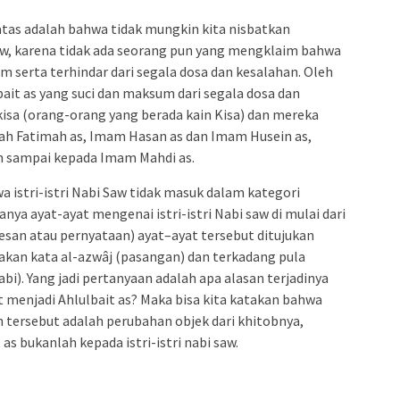
tas adalah bahwa tidak mungkin kita nisbatkan
 saw, karena tidak ada seorang pun yang mengklaim bahwa
sum serta terhindar dari segala dosa dan kesalahan. Oleh
lbait as yang suci dan maksum dari segala dosa dan
kisa (orang-orang yang berada kain Kisa) dan mereka
idah Fatimah as, Imam Hasan as dan Imam Husein as,
an sampai kepada Imam Mahdi as.
wa istri-istri Nabi Saw tidak masuk dalam kategori
nya ayat-ayat mengenai istri-istri Nabi saw di mulai dari
pesan atau pernyataan) ayat–ayat tersebut ditujukan
nakan kata al-azwâj (pasangan) dan terkadang pula
Nabi). Yang jadi pertanyaan adalah apa alasan terjadinya
 menjadi Ahlulbait as? Maka bisa kita katakan bahwa
an tersebut adalah perubahan objek dari khitobnya,
as bukanlah kepada istri-istri nabi saw.