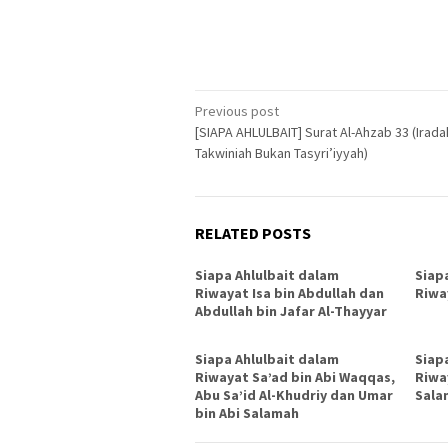
Post
Previous post
[SIAPA AHLULBAIT] Surat Al-Ahzab 33 (Irada
navigation
Takwiniah Bukan Tasyri’iyyah)
RELATED POSTS
Siapa Ahlulbait dalam
Siap
Riwayat Isa bin Abdullah dan
Riwa
Abdullah bin Jafar Al-Thayyar
Siapa Ahlulbait dalam
Siap
Riwayat Sa’ad bin Abi Waqqas,
Riwa
Abu Sa’id Al-Khudriy dan Umar
Sala
bin Abi Salamah