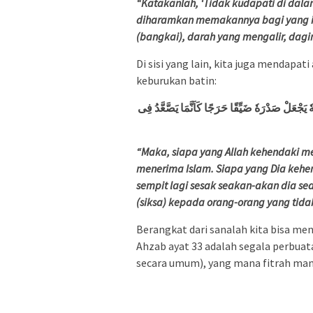
“Katakanlah, ‘Tidak kudapati di dal
diharamkan memakannya bagi yang i
(bangkai), darah yang mengalir, daging
Di sisi yang lain, kita juga mendapat
keburukan batin:
َهٗ يَجْعَلْ صَدْرَهٗ ضَيِّقًا حَرَجًا كَاَنَّمَا يَصَّعَّدُ فِى
“Maka, siapa yang Allah kehendaki 
menerima Islam. Siapa yang Dia kehe
sempit lagi sesak seakan-akan dia se
(siksa) kepada orang-orang yang tida
Berangkat dari sanalah kita bisa men
Ahzab ayat 33 adalah segala perbuata
secara umum), yang mana fitrah manu