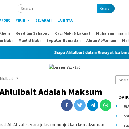
Search
AFSIR
FIKIH
SEJARAH
LAINNYA
 Khum
Keadilan Sahabat
Caci Maki & Laknat
Muharram Imam 
an Nabi
Maulid Nabi
Seputar Ramadan
Aliran Al-Yamani
Ma
Siapa Ahlulbait dalam Riwayat Isa bin Abdullah da
Search
hlulbait
for:
 Ahlulbait Adalah Maksum
TOPIK
WA
SY
surat Al-Ahzab secara jelas menunjukkan kemaksuman
IM