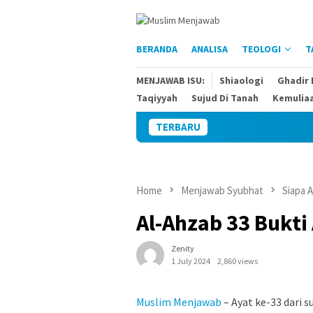
Skip
to
content
BERANDA
ANALISA
TEOLOGI
T
MENJAWAB ISU:
Shiaologi
Ghadir
Taqiyyah
Sujud Di Tanah
Kemulia
TERBARU
Home
Menjawab Syubhat
Siapa A
Al-Ahzab 33 Bukti
Zenity
1 July 2024
2,860 views
Muslim Menjawab
– Ayat ke-33 dari 