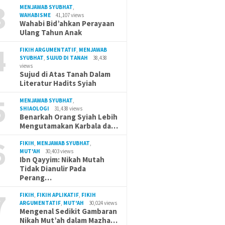
3
MENJAWAB SYUBHAT
,
WAHABISME
41,107 views
Wahabi Bid’ahkan Perayaan
Ulang Tahun Anak
4
FIKIH ARGUMENTATIF
,
MENJAWAB
SYUBHAT
,
SUJUD DI TANAH
38,438
views
Sujud di Atas Tanah Dalam
Literatur Hadits Syiah
5
MENJAWAB SYUBHAT
,
SHIAOLOGI
31,438 views
Benarkah Orang Syiah Lebih
Mengutamakan Karbala da…
6
FIKIH
,
MENJAWAB SYUBHAT
,
MUT'AH
30,403 views
Ibn Qayyim: Nikah Mutah
Tidak Dianulir Pada
Perang…
7
FIKIH
,
FIKIH APLIKATIF
,
FIKIH
ARGUMENTATIF
,
MUT'AH
30,024 views
Mengenal Sedikit Gambaran
Nikah Mut’ah dalam Mazha…