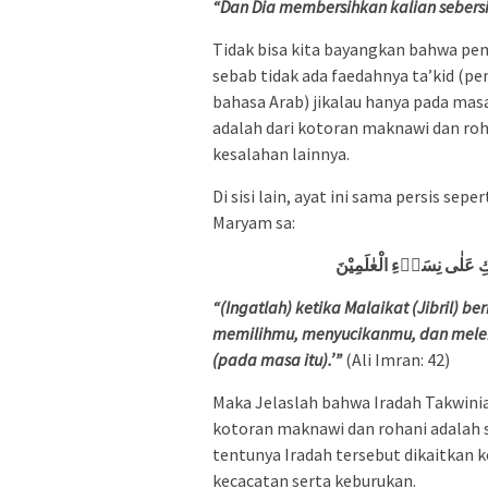
“Dan Dia membersihkan kalian sebersi
Tidak bisa kita bayangkan bahwa pem
sebab tidak ada faedahnya ta’kid (p
bahasa Arab) jikalau hanya pada mas
adalah dari kotoran maknawi dan roha
kesalahan lainnya.
Di sisi lain, ayat ini sama persis se
Maryam sa:
كِ عَلٰى نِسَاۤءِ الْعٰلَمِيْنَ
“(Ingatlah) ketika Malaikat (Jibril) 
memilihmu, menyucikanmu, dan meleb
(pada masa itu).’”
(Ali Imran: 42)
Maka Jelaslah bahwa Iradah Takwinia
kotoran maknawi dan rohani adalah se
tentunya Iradah tersebut dikaitkan k
kecacatan serta keburukan.