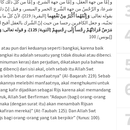
و إمّا من جهة العقل، و إمّا من جهة الشرع، و إمّا من كلّ ذلك كال
شرعا، و الرِّجْسُ من جهة الشّرع: الخمر و الميسر، و قيل: إنّ 
بقوله تعالى:
وَ إِثْمُهُما أَكْبَرُ مِنْ نَفْعِهِما
البقرة/ 219]، لأن
تجنّبه، و جعل الكافرين رجسا من حيث إنّ الشّرك بالعقل أقبح ا:
مَرَضٌ فَزادَتْهُمْ رِجْساً إِلَى رِجْسِهِمْ‏ [التوبة/ 125]، و قوله تعالى: وَ يَجْعَلُ الرِّجْسَ عَلَى الَّذِينَ لا يَعْقِلُونَ
]يونس/ 100]
riat atau pun dari keduanya seperti bangkai, karena baik
angkai itu adalah sesuatu yang tidak disukai atau dibenci.
ak (minuman keras) dan perjudian, dikatakan pula bahwa
 dibenci) dari sisi akal, oleh sebab itu Allah Swt
lebih besar dari manfaatnya” (Al-Baqarah: 219). Sebab
rukannya melebihi manfaatnya, akal menghukumi untuk
ng kafir dijadikan sebagai Rijs karena akal memandang
buruk, Allah Swt Berfirman: “Adapun (bagi) orang-orang
 maka (dengan surat itu) akan menambah Rijsan
kafiran mereka)” (At-Taubah: 125). Dan Allah Swt
s bagi orang-orang yang tak berpikir” (Yunus: 100).