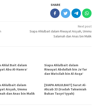
SHARE
Next post
h
Siapa Ahlulbait dalam Riwayat Aisyah, Ummu
Salamah dan Anas bin Malik
a Ahlul Bait dalam
Siapa Ahlulbait dalam
yat Abu Al-Hamra’
Riwayat Abdullah bin Ja’far
dan Watsilah bin Al-Asqa’
a Ahlulbait dalam
[SIAPA AHLULBAIT] Surat Al-
yat Aisyah, Ummu
Ahzab 33 (Iradah Takwiniah
mah dan Anas bin Malik
Bukan Tasyri’iyyah)