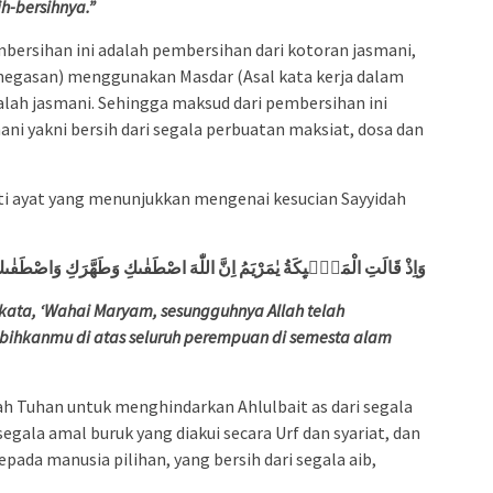
h-bersihnya.”
bersihan ini adalah pembersihan dari kotoran jasmani,
enegasan) menggunakan Masdar (Asal kata kerja dalam
alah jasmani. Sehingga maksud dari pembersihan ini
ni yakni bersih dari segala perbuatan maksiat, dosa dan
perti ayat yang menunjukkan mengenai kesucian Sayyidah
وَاِذْ قَالَتِ الْمَلٰۤىِٕكَةُ يٰمَرْيَمُ اِنَّ اللّٰهَ اصْطَفٰىكِ وَطَهَّرَكِ وَاصْطَفٰى
berkata, ‘Wahai Maryam, sesungguhnya Allah telah
ihkanmu di atas seluruh perempuan di semesta alam
h Tuhan untuk menghindarkan Ahlulbait as dari segala
gala amal buruk yang diakui secara Urf dan syariat, dan
epada manusia pilihan, yang bersih dari segala aib,