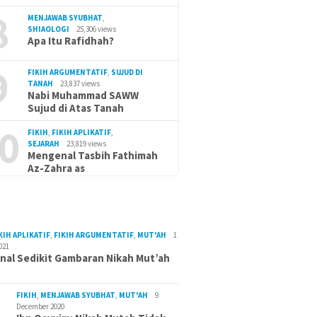
8
MENJAWAB SYUBHAT
,
SHIAOLOGI
25,306 views
Apa Itu Rafidhah?
9
FIKIH ARGUMENTATIF
,
SUJUD DI
TANAH
23,837 views
Nabi Muhammad SAWW
Sujud di Atas Tanah
0
FIKIH
,
FIKIH APLIKATIF
,
SEJARAH
23,819 views
Mengenal Tasbih Fathimah
Az-Zahra as
KIH APLIKATIF
,
FIKIH ARGUMENTATIF
,
MUT'AH
1
021
al Sedikit Gambaran Nikah Mut’ah
FIKIH
,
MENJAWAB SYUBHAT
,
MUT'AH
9
December 2020