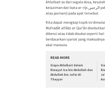
Ahlulbait as dari segala dosa, kesal
kelaziman dari kata ar-rijs الرجس yakni bermakna kotoran rohani (bukan kotoran materi
atau jasmani) pada ayat tersebut.
Kita dapat mengkaji topik ini dimulai dari kata ar-rijs الرجس s
Mufradât alfâdz al-Qur’ân disebutkan
dibenci atau tidak disukai seperti hal
berdasarkan syariat yang maksudnya d
akal manusia.
READ MORE
Siapa Ahlulbait dalam
Si
Riwayat Isa bin Abdullah dan
Ri
Abdullah bin Jafar Al-
Ja
Thayyar
As