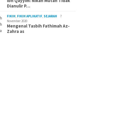
Ibn Qayyim: Nikah Mutah Tidak
Dianulir P…
FIKIH
,
FIKIH APLIKATIF
,
SEJARAH
7
November 2020
Mengenal Tasbih Fathimah Az-
Zahra as