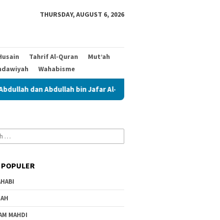
THURSDAY, AUGUST 6, 2026
Husain
Tahrif Al-Quran
Mut’ah
hdawiyah
Wahabisme
n Abdullah bin Jafar Al-Thayyar
Siapa Ahlul Bait dalam Ri
 POPULER
HABI
IAH
AM MAHDI