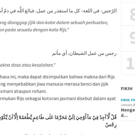
الرّجس- في اللغة- كل ما استقذر من عمل، فبالغ اللَّه في ذمّ 
 yang dianggap jijik dan kotor dalam sebuah perbuatan,
 pada sesuatu dengan kata Rijs.”
رجس من عمل الشيطان، أي مأثم
1
makna dosa atau kesalahan.”
hasa ini, maka dapat disimpulkan bahwa makna dari Rijs
ang menyebabkan jiwa manusia merasa benci dan jijik
FIKIH
jasmani ataupun rohani.
nemukan Rijs sebagai kotoran jasmani disebut dalam ayat
FIKIH
,
FI
January 2
Mengen
d…
قُلْ لَّآ اَجِدُ فِيْ مَآ اُوْحِيَ اِلَيَّ مُحَرَّمًا عَلٰى طَاعِمٍ يَّطْعَمُهٗٓ اِلَّآ اَنْ يَّكُوْنَ
رِجْسٌ