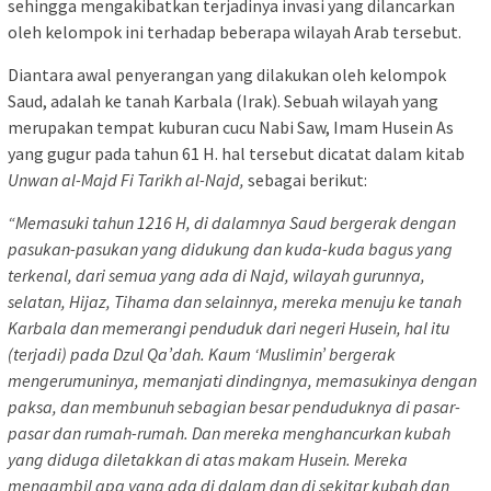
sehingga mengakibatkan terjadinya invasi yang dilancarkan
oleh kelompok ini terhadap beberapa wilayah Arab tersebut.
Diantara awal penyerangan yang dilakukan oleh kelompok
Saud, adalah ke tanah Karbala (Irak). Sebuah wilayah yang
merupakan tempat kuburan cucu Nabi Saw, Imam Husein As
yang gugur pada tahun 61 H. hal tersebut dicatat dalam kitab
Unwan al-Majd Fi Tarikh al-Najd,
sebagai berikut:
“Memasuki tahun 1216 H, di dalamnya Saud bergerak dengan
pasukan-pasukan yang didukung dan kuda-kuda bagus yang
terkenal, dari semua yang ada di Najd, wilayah gurunnya,
selatan, Hijaz, Tihama dan selainnya, mereka menuju ke tanah
Karbala dan memerangi penduduk dari negeri Husein, hal itu
(terjadi) pada Dzul Qa’dah. Kaum ‘Muslimin’ bergerak
mengerumuninya, memanjati dindingnya, memasukinya dengan
paksa, dan membunuh sebagian besar penduduknya di pasar-
pasar dan rumah-rumah. Dan mereka menghancurkan kubah
yang diduga diletakkan di atas makam Husein. Mereka
mengambil apa yang ada di dalam dan di sekitar kubah dan