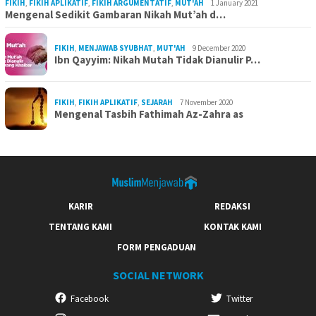
FIKIH
,
FIKIH APLIKATIF
,
FIKIH ARGUMENTATIF
,
MUT'AH
1 January 2021
Mengenal Sedikit Gambaran Nikah Mut’ah d…
FIKIH
,
MENJAWAB SYUBHAT
,
MUT'AH
9 December 2020
Ibn Qayyim: Nikah Mutah Tidak Dianulir P…
FIKIH
,
FIKIH APLIKATIF
,
SEJARAH
7 November 2020
Mengenal Tasbih Fathimah Az-Zahra as
KARIR
REDAKSI
TENTANG KAMI
KONTAK KAMI
FORM PENGADUAN
SOCIAL NETWORK
Facebook
Twitter