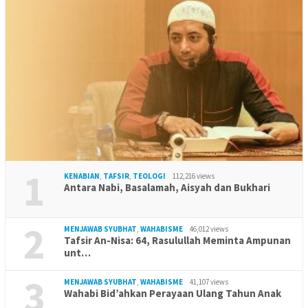
1
KENABIAN
,
TAFSIR
,
TEOLOGI
112,216 views
Antara Nabi, Basalamah, Aisyah dan Bukhari
2
MENJAWAB SYUBHAT
,
WAHABISME
46,012 views
Tafsir An-Nisa: 64, Rasulullah Meminta Ampunan
unt…
3
MENJAWAB SYUBHAT
,
WAHABISME
41,107 views
Wahabi Bid’ahkan Perayaan Ulang Tahun Anak