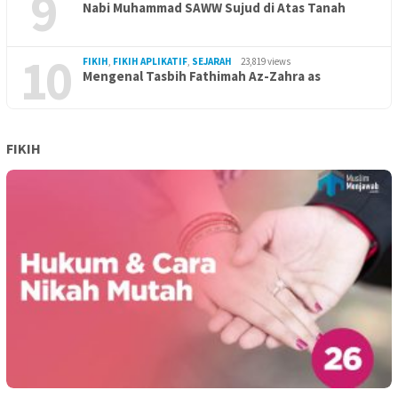
9
Nabi Muhammad SAWW Sujud di Atas Tanah
10
FIKIH
,
FIKIH APLIKATIF
,
SEJARAH
23,819 views
Mengenal Tasbih Fathimah Az-Zahra as
FIKIH