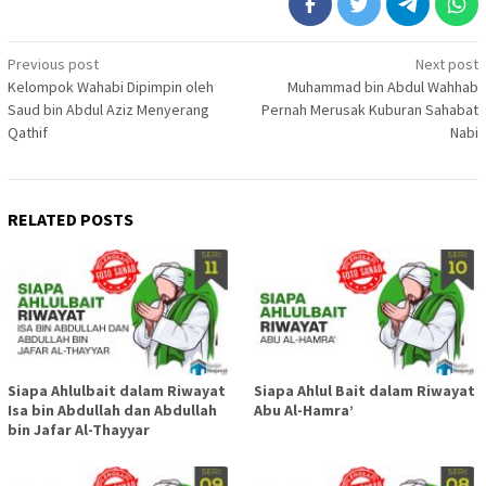
Post
Previous post
Next post
Kelompok Wahabi Dipimpin oleh
Muhammad bin Abdul Wahhab
navigation
Saud bin Abdul Aziz Menyerang
Pernah Merusak Kuburan Sahabat
Qathif
Nabi
RELATED POSTS
Siapa Ahlulbait dalam Riwayat
Siapa Ahlul Bait dalam Riwayat
Isa bin Abdullah dan Abdullah
Abu Al-Hamra’
bin Jafar Al-Thayyar