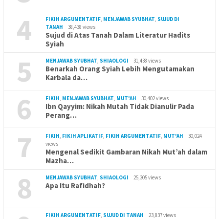
4
FIKIH ARGUMENTATIF
,
MENJAWAB SYUBHAT
,
SUJUD DI
TANAH
38,438 views
Sujud di Atas Tanah Dalam Literatur Hadits
Syiah
5
MENJAWAB SYUBHAT
,
SHIAOLOGI
31,438 views
Benarkah Orang Syiah Lebih Mengutamakan
Karbala da…
6
FIKIH
,
MENJAWAB SYUBHAT
,
MUT'AH
30,402 views
Ibn Qayyim: Nikah Mutah Tidak Dianulir Pada
Perang…
7
FIKIH
,
FIKIH APLIKATIF
,
FIKIH ARGUMENTATIF
,
MUT'AH
30,024
views
Mengenal Sedikit Gambaran Nikah Mut’ah dalam
Mazha…
8
MENJAWAB SYUBHAT
,
SHIAOLOGI
25,305 views
Apa Itu Rafidhah?
FIKIH ARGUMENTATIF
,
SUJUD DI TANAH
23,837 views