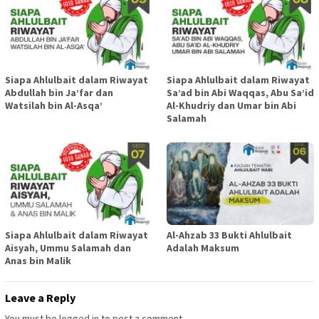
Siapa Ahlulbait dalam Riwayat
Siapa Ahlulbait dalam Riwayat
Abdullah bin Ja’far dan
Sa’ad bin Abi Waqqas, Abu Sa’id
Watsilah bin Al-Asqa’
Al-Khudriy dan Umar bin Abi
Salamah
Siapa Ahlulbait dalam Riwayat
Al-Ahzab 33 Bukti Ahlulbait
Aisyah, Ummu Salamah dan
Adalah Maksum
Anas bin Malik
Leave a Reply
You must be
logged in
to post a comment.