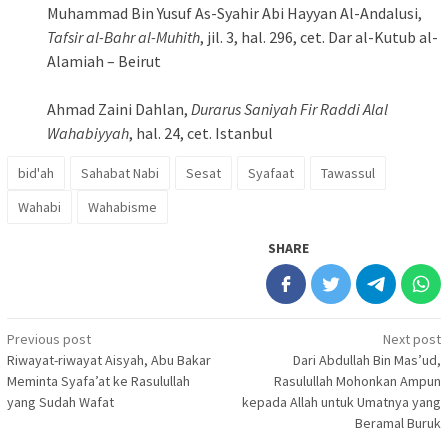
Muhammad Bin Yusuf As-Syahir Abi Hayyan Al-Andalusi,
Tafsir al-Bahr al-Muhith
, jil. 3, hal. 296, cet. Dar al-Kutub al-
Alamiah – Beirut
Ahmad Zaini Dahlan,
Durarus Saniyah Fir Raddi Alal
Wahabiyyah
, hal. 24, cet. Istanbul
bid'ah
Sahabat Nabi
Sesat
Syafaat
Tawassul
Wahabi
Wahabisme
SHARE
Post
Previous post
Next post
Riwayat-riwayat Aisyah, Abu Bakar
Dari Abdullah Bin Mas’ud,
navigation
Meminta Syafa’at ke Rasulullah
Rasulullah Mohonkan Ampun
yang Sudah Wafat
kepada Allah untuk Umatnya yang
Beramal Buruk