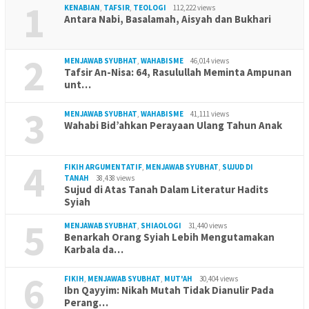
1
KENABIAN
,
TAFSIR
,
TEOLOGI
112,222 views
Antara Nabi, Basalamah, Aisyah dan Bukhari
2
MENJAWAB SYUBHAT
,
WAHABISME
46,014 views
Tafsir An-Nisa: 64, Rasulullah Meminta Ampunan
unt…
3
MENJAWAB SYUBHAT
,
WAHABISME
41,111 views
Wahabi Bid’ahkan Perayaan Ulang Tahun Anak
4
FIKIH ARGUMENTATIF
,
MENJAWAB SYUBHAT
,
SUJUD DI
TANAH
38,438 views
Sujud di Atas Tanah Dalam Literatur Hadits
Syiah
5
MENJAWAB SYUBHAT
,
SHIAOLOGI
31,440 views
Benarkah Orang Syiah Lebih Mengutamakan
Karbala da…
6
FIKIH
,
MENJAWAB SYUBHAT
,
MUT'AH
30,404 views
Ibn Qayyim: Nikah Mutah Tidak Dianulir Pada
Perang…