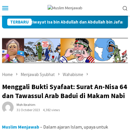
Skip
Mobile
to
Menu
content
ait dalam Riwayat Isa bin Abdullah dan Abdullah bin Jafar Al-Thay
TERBARU
Home
Menjawab Syubhat
Wahabisme
Menggali Bukti Syafaat: Surat An-Nisa 64
dan Tawassul Arab Badui di Makam Nabi
Moh Ibrahim
31 October 2023
4,382 views
Muslim Menjawab
– Dalam ajaran Islam, upaya untuk