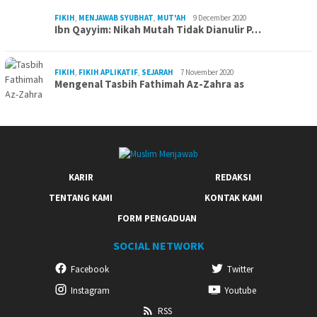
FIKIH
,
MENJAWAB SYUBHAT
,
MUT'AH
9 December 2020
Ibn Qayyim: Nikah Mutah Tidak Dianulir P…
FIKIH
,
FIKIH APLIKATIF
,
SEJARAH
7 November 2020
Mengenal Tasbih Fathimah Az-Zahra as
KARIR
REDAKSI
TENTANG KAMI
KONTAK KAMI
FORM PENGADUAN
SOCIAL NETWORK
Facebook
Twitter
Instagram
Youtube
RSS