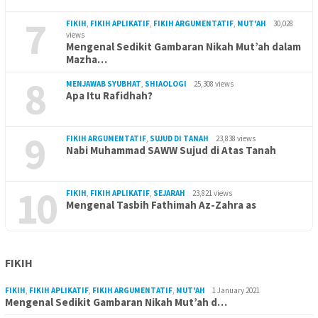
7
FIKIH
,
FIKIH APLIKATIF
,
FIKIH ARGUMENTATIF
,
MUT'AH
30,028
views
Mengenal Sedikit Gambaran Nikah Mut’ah dalam
Mazha…
8
MENJAWAB SYUBHAT
,
SHIAOLOGI
25,308 views
Apa Itu Rafidhah?
9
FIKIH ARGUMENTATIF
,
SUJUD DI TANAH
23,838 views
Nabi Muhammad SAWW Sujud di Atas Tanah
10
FIKIH
,
FIKIH APLIKATIF
,
SEJARAH
23,821 views
Mengenal Tasbih Fathimah Az-Zahra as
FIKIH
FIKIH
,
FIKIH APLIKATIF
,
FIKIH ARGUMENTATIF
,
MUT'AH
1 January 2021
Mengenal Sedikit Gambaran Nikah Mut’ah d…