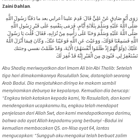
Zaini Dahlan
.
رَوَى أَبُو صَادِقٍ عَنْ عَلِيٍّ قَالَ: قَدِمَ علينا أعرابي بعد ما دَفَنَّا رَسُولَ اللَّهِ
صَلَّى اللَّهُ عَلَيْهِ وَسَلَّمَ بِثَلَاثَةِ أَيَّامٍ، فَرَمَى بِنَفْسِهِ عَلَى قَبْرِ رَسُولِ اللَّهِ
صَلَّى اللَّهُ عَلَيْهِ وَسَلَّمَ وَحَثَا عَلَى رَأْسِهِ مِنْ تُرَابِهِ، فَقَالَ: قُلْتَ يَا رَسُولَ
اللَّهِ فَسَمِعْنَا قَوْلَكَ، وَوَعَيْتَ عَنِ اللَّهِ فَوَعَيْنَا عَنْكَ، وَكَانَ فِيمَا أَنْزَلَ اللَّهُ
عَلَيْكَ (وَلَوْ أَنَّهُمْ إِذْ ظَلَمُوا أَنْفُسَهُمْ) الْآيَةَ، وَقَدْ ظَلَمْتُ نفسي وجئتك
تَسْتَغْفِرُ لِي. فَنُودِيَ مِنَ الْقَبْرِ إِنَّهُ قَدْ غُفِرَ لَكَ
Abu Shadiq meriwayatkan dari Imam Ali bin Abi Thalib: Setelah
tiga hari dimakamkannya Rasulullah Saw, datanglah seorang
Arab Badui. Dia menjatuhkan dirinya ke makam sambil
menyiramkan debunya ke kepalanya. Kemudian dia berucap:
“Engkau telah katakan kepada kami, Ya Rasulallah, dan kami
mendengarkan ucapkanmu itu, engkau telah mendapat
penjelasan dari Allah Swt, dan kami mendapatkannya darimu,
bahwa ada ayat Allah kepadamu yang berbunyi –Badui ini
kemudian membacakan QS. an-Nisa ayat 64, lantas
mengucapkan: “Sungguh aku mengakui telah berbuat zalim