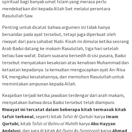
spiritual bagi banyak umat Islam yang merasa perlu
mendekatkan diri kepada Allah Swt melalui perantara
Rasulullah Saw.
Penting untuk dicatat bahwa argumen ini tidak hanya
bersandar pada ayat tersebut, tetapi juga diperkuat oleh
riwayat dari para sahabat Nabi. Kisah ini dimulai ketika seorang
Arab Badui datang ke makam Rasulullah, tiga hari setelah
beliau Saw wafat. Dalam suasana bersedih di sisi pusara, Badui
tersebut menyatakan kesaksian atas kenabian Muhammad dan
ketaatan kepadanya. Ia kemudian mengucapkan ayat An-Nisa
64, mengakui kesalahannya, dan memohon Rasulullah untuk
memintakan ampunan kepada Allah.
Keajaiban terjadi ketika jawaban terdengar dari arah makam,
menyatakan bahwa dosa Badui tersebut telah diampuni.
Riwayat ini tercatat dalam beberapa kitab termasuk kitab
tafsir terkenal
, seperti kitab
Tafsir Al-Qurtubi
karya
Imam
Qurtubi
, kitab
Tafsir al Bahru al Muhith
karya
Abu Hayyan
Andalusi
, dan juga di kitab
Ad-Durar As-Sanniyyah
karya
Ahmad