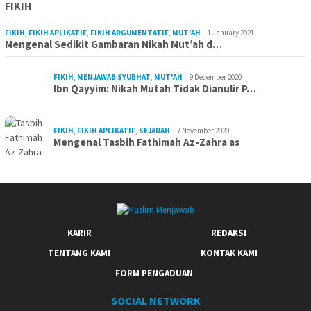
FIKIH
FIKIH
,
FIKIH APLIKATIF
,
FIKIH ARGUMENTATIF
,
MUT'AH
1 January 2021
Mengenal Sedikit Gambaran Nikah Mut’ah d…
FIKIH
,
MENJAWAB SYUBHAT
,
MUT'AH
9 December 2020
Ibn Qayyim: Nikah Mutah Tidak Dianulir P…
FIKIH
,
FIKIH APLIKATIF
,
SEJARAH
7 November 2020
Mengenal Tasbih Fathimah Az-Zahra as
KARIR
REDAKSI
TENTANG KAMI
KONTAK KAMI
FORM PENGADUAN
SOCIAL NETWORK