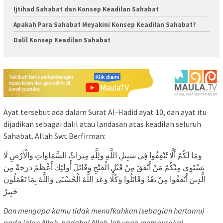
Ijtihad Sahabat dan Konsep Keadilan Sahabat
Apakah Para Sahabat Meyakini Konsep Keadilan Sahabat?
Dalil Konsep Keadilan Sahabat
Ayat tersebut ada dalam Surat Al-Hadid ayat 10, dan ayat itu
dijadikan sebagai dalil atau landasan atas keadilan seluruh
Sahabat. Allah Swt Berfirman:
وَمَا لَكُمْ أَلَّا تُنْفِقُوا فِي سَبِيلِ اللَّهِ وَلِلَّهِ مِيرَاثُ السَّمَاوَاتِ وَالْأَرْضِ لَا
يَسْتَوِي مِنْكُمْ مَنْ أَنْفَقَ مِنْ قَبْلِ الْفَتْحِ وَقَاتَلَ أُولَئِكَ أَعْظَمُ دَرَجَةً مِنَ
الَّذِينَ أَنْفَقُوا مِنْ بَعْدُ وَقَاتَلُوا وَكُلًّا وَعَدَ اللَّهُ الْحُسْنَى وَاللَّهُ بِمَا تَعْمَلُونَ
خَبِيرٌ
Dan mengapa kamu tidak menafkahkan (sebagian hartamu)
pada jalan Allah, padahal Allah-lah yang mempusakai