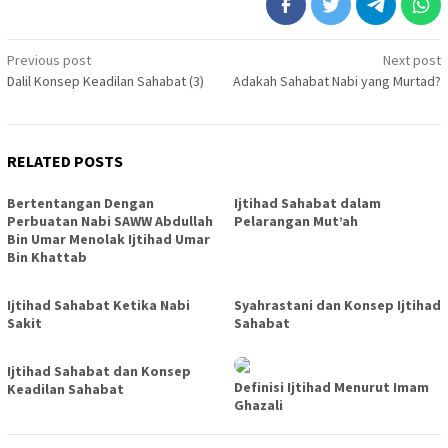
Post
Previous post
Next post
Dalil Konsep Keadilan Sahabat (3)
Adakah Sahabat Nabi yang Murtad?
navigation
RELATED POSTS
Bertentangan Dengan
Ijtihad Sahabat dalam
Perbuatan Nabi SAWW Abdullah
Pelarangan Mut’ah
Bin Umar Menolak Ijtihad Umar
Bin Khattab
Ijtihad Sahabat Ketika Nabi
Syahrastani dan Konsep Ijtihad
Sakit
Sahabat
Ijtihad Sahabat dan Konsep
Definisi Ijtihad Menurut Imam
Keadilan Sahabat
Ghazali