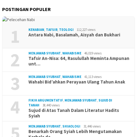
POSTINGAN POPULER
1
KENABIAN
,
TAFSIR
,
TEOLOGI
112,227 views
Antara Nabi, Basalamah, Aisyah dan Bukhari
2
MENJAWAB SYUBHAT
,
WAHABISME
46,019 views
Tafsir An-Nisa: 64, Rasulullah Meminta Ampunan
unt…
3
MENJAWAB SYUBHAT
,
WAHABISME
41,113 views
Wahabi Bid’ahkan Perayaan Ulang Tahun Anak
4
FIKIH ARGUMENTATIF
,
MENJAWAB SYUBHAT
,
SUJUD DI
TANAH
38,440 views
Sujud di Atas Tanah Dalam Literatur Hadits
Syiah
5
MENJAWAB SYUBHAT
,
SHIAOLOGI
31,446 views
Benarkah Orang Syiah Lebih Mengutamakan
Karbala da…