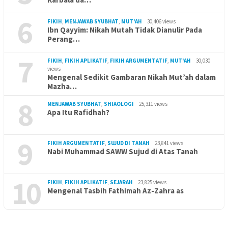
6
FIKIH
,
MENJAWAB SYUBHAT
,
MUT'AH
30,406 views
Ibn Qayyim: Nikah Mutah Tidak Dianulir Pada
Perang…
7
FIKIH
,
FIKIH APLIKATIF
,
FIKIH ARGUMENTATIF
,
MUT'AH
30,030
views
Mengenal Sedikit Gambaran Nikah Mut’ah dalam
Mazha…
8
MENJAWAB SYUBHAT
,
SHIAOLOGI
25,311 views
Apa Itu Rafidhah?
9
FIKIH ARGUMENTATIF
,
SUJUD DI TANAH
23,841 views
Nabi Muhammad SAWW Sujud di Atas Tanah
10
FIKIH
,
FIKIH APLIKATIF
,
SEJARAH
23,825 views
Mengenal Tasbih Fathimah Az-Zahra as