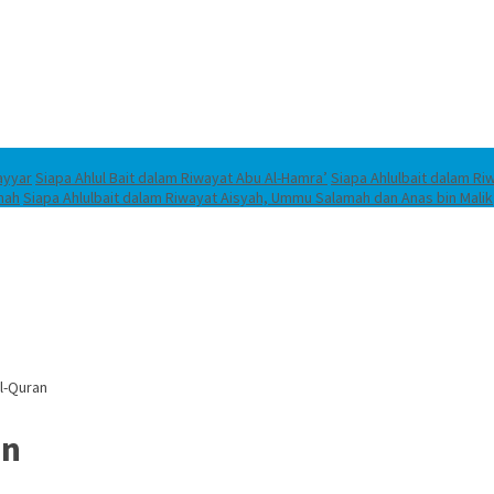
ayyar
Siapa Ahlul Bait dalam Riwayat Abu Al-Hamra’
Siapa Ahlulbait dalam Riw
mah
Siapa Ahlulbait dalam Riwayat Aisyah, Ummu Salamah dan Anas bin Malik
Al-Quran
an