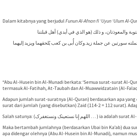
Dalam kitabnya yang berjudul
Funun Al-Afnan fi ‘Uyun ‘Ulum Al-Qu
فقال أبو الحسين بن المنادي: جميع سور القرآن؛ في ت
و جملة سوره على ما ذكر عن أبي بن كعب رضي الله عنه مائة وس
“Abu Al-Husein bin Al-Munadi berkata: ‘Semua surat-surat Al-Q
termasuk Al-Fatihah, At-Taubah dan Al-Muawwidzatain (Al-Falaq d
Adapun jumlah surat-suratnya (Al-Quran) berdasarkan apa yang
surat dari jumlah (yang disebutkan) Zaid (114-2 = 112 surat). 
Maka bertambah jumlahnya (berdasarkan Ubai bin Ka’ab) dua sur
apa didengar olehnya (Abu Al-Husein bin Al-Munadi), namun mush