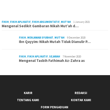
FIKIH
,
FIKIH APLIKATIF
,
FIKIH ARGUMENTATIF
,
MUT'AH
1 January 2021
Mengenal Sedikit Gambaran Nikah Mut’ah d…
FIKIH
,
MENJAWAB SYUBHAT
,
MUT'AH
9 December 2020
Ibn Qayyim: Nikah Mutah Tidak Dianulir P…
FIKIH
,
FIKIH APLIKATIF
,
SEJARAH
7 November 2020
Mengenal Tasbih Fathimah Az-Zahra as
KARIR
REDAKSI
TENTANG KAMI
KONTAK KAMI
FORM PENGADUAN