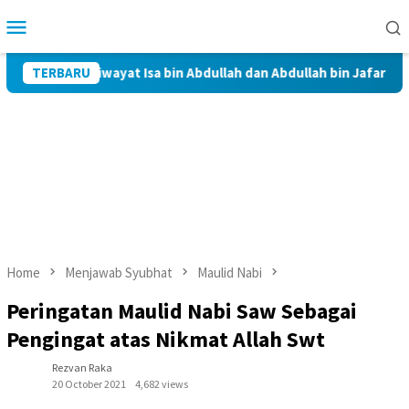
Skip
Mobile
to
Menu
content
it dalam Riwayat Isa bin Abdullah dan Abdullah bin Jafar Al-Thayy
TERBARU
Home
Menjawab Syubhat
Maulid Nabi
Peringatan Maulid Nabi Saw Sebagai
Pengingat atas Nikmat Allah Swt
Rezvan Raka
20 October 2021
4,682 views