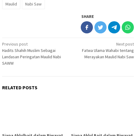
Maulid
Nabi Saw
SHARE
Post
Previous post
Next post
Hadits Shahih Muslim Sebagai
Fatwa Ulama Wahabi tentang
navigation
Landasan Peringatan Maulid Nabi
Merayakan Maulid Nabi Saw
SAWW
RELATED POSTS
Siapa Ahlulbait dalam Riwayat
Siapa Ahlul Bait dalam Riwayat