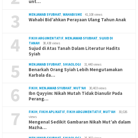
unt…
3
MENJAWAB SYUBHAT
,
WAHABISME
41,108 views
Wahabi Bid’ahkan Perayaan Ulang Tahun Anak
4
FIKIH ARGUMENTATIF
,
MENJAWAB SYUBHAT
,
SUJUD DI
TANAH
38,438 views
Sujud di Atas Tanah Dalam Literatur Hadits
Syiah
5
MENJAWAB SYUBHAT
,
SHIAOLOGI
31,440 views
Benarkah Orang Syiah Lebih Mengutamakan
Karbala da…
6
FIKIH
,
MENJAWAB SYUBHAT
,
MUT'AH
30,403 views
Ibn Qayyim: Nikah Mutah Tidak Dianulir Pada
Perang…
7
FIKIH
,
FIKIH APLIKATIF
,
FIKIH ARGUMENTATIF
,
MUT'AH
30,026
views
Mengenal Sedikit Gambaran Nikah Mut’ah dalam
Mazha…