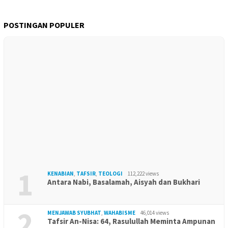
POSTINGAN POPULER
1
KENABIAN
,
TAFSIR
,
TEOLOGI
112,222 views
Antara Nabi, Basalamah, Aisyah dan Bukhari
2
MENJAWAB SYUBHAT
,
WAHABISME
46,014 views
Tafsir An-Nisa: 64, Rasulullah Meminta Ampunan