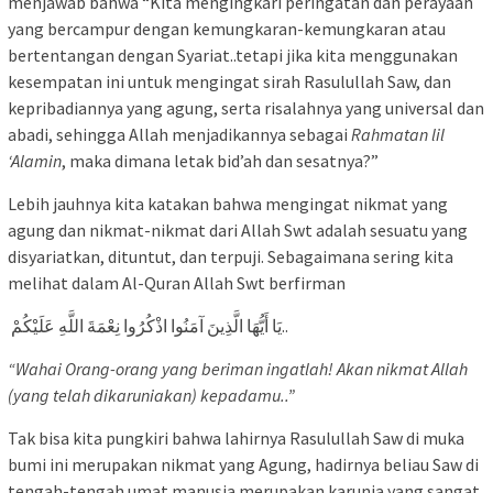
menjawab bahwa “Kita mengingkari peringatan dan perayaan
yang bercampur dengan kemungkaran-kemungkaran atau
bertentangan dengan Syariat..tetapi jika kita menggunakan
kesempatan ini untuk mengingat sirah Rasulullah Saw, dan
kepribadiannya yang agung, serta risalahnya yang universal dan
abadi, sehingga Allah menjadikannya sebagai
Rahmatan lil
‘Alamin
, maka dimana letak bid’ah dan sesatnya?”
Lebih jauhnya kita katakan bahwa mengingat nikmat yang
agung dan nikmat-nikmat dari Allah Swt adalah sesuatu yang
disyariatkan, dituntut, dan terpuji. Sebagaimana sering kita
melihat dalam Al-Quran Allah Swt berfirman
يَا أَيُّهَا الَّذِينَ آمَنُوا اذْكُرُوا نِعْمَةَ اللَّهِ عَلَيْكُمْ..
“Wahai Orang-orang yang beriman ingatlah! Akan nikmat Allah
(yang telah dikaruniakan) kepadamu..”
Tak bisa kita pungkiri bahwa lahirnya Rasulullah Saw di muka
bumi ini merupakan nikmat yang Agung, hadirnya beliau Saw di
tengah-tengah umat manusia merupakan karunia yang sangat