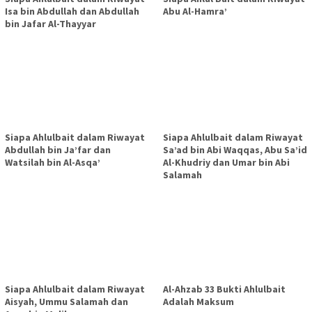
Isa bin Abdullah dan Abdullah
Abu Al-Hamra’
bin Jafar Al-Thayyar
Siapa Ahlulbait dalam Riwayat
Siapa Ahlulbait dalam Riwayat
Abdullah bin Ja’far dan
Sa’ad bin Abi Waqqas, Abu Sa’id
Watsilah bin Al-Asqa’
Al-Khudriy dan Umar bin Abi
Salamah
Siapa Ahlulbait dalam Riwayat
Al-Ahzab 33 Bukti Ahlulbait
Aisyah, Ummu Salamah dan
Adalah Maksum