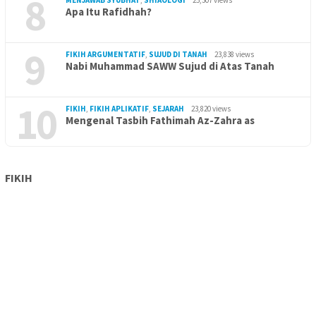
8
MENJAWAB SYUBHAT
,
SHIAOLOGI
25,307 views
Apa Itu Rafidhah?
9
FIKIH ARGUMENTATIF
,
SUJUD DI TANAH
23,838 views
Nabi Muhammad SAWW Sujud di Atas Tanah
10
FIKIH
,
FIKIH APLIKATIF
,
SEJARAH
23,820 views
Mengenal Tasbih Fathimah Az-Zahra as
FIKIH