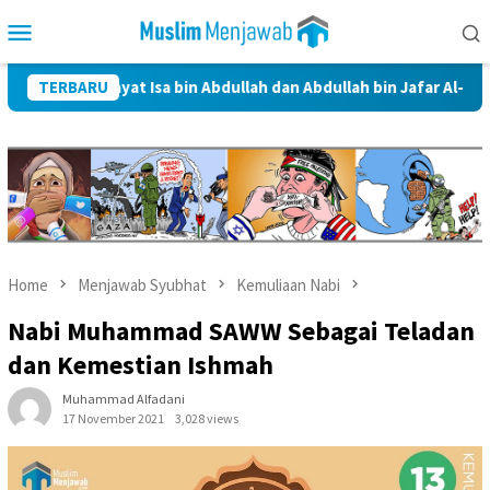
Skip
Mobile
to
Menu
content
wayat Isa bin Abdullah dan Abdullah bin Jafar Al-Thayyar
TERBARU
Home
Menjawab Syubhat
Kemuliaan Nabi
Nabi Muhammad SAWW Sebagai Teladan
dan Kemestian Ishmah
Muhammad Alfadani
17 November 2021
3,028 views