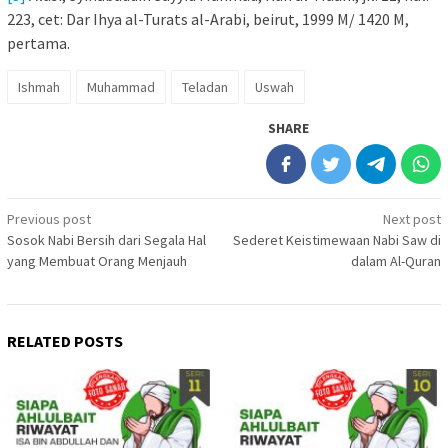
223, cet: Dar Ihya al-Turats al-Arabi, beirut, 1999 M/ 1420 M,
pertama.
Ishmah
Muhammad
Teladan
Uswah
SHARE
Post
Previous post
Next post
Sosok Nabi Bersih dari Segala Hal
Sederet Keistimewaan Nabi Saw di
navigation
yang Membuat Orang Menjauh
dalam Al-Quran
RELATED POSTS