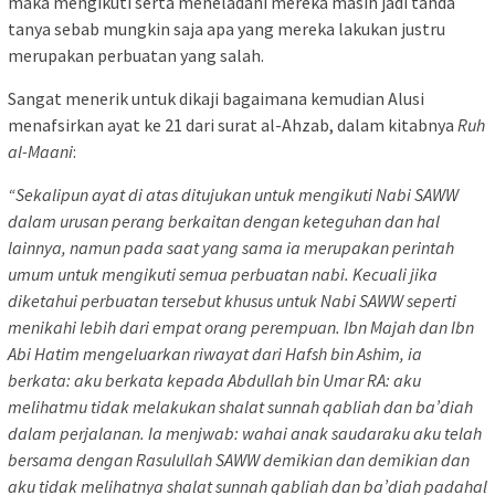
maka mengikuti serta meneladani mereka masih jadi tanda
tanya sebab mungkin saja apa yang mereka lakukan justru
merupakan perbuatan yang salah.
Sangat menerik untuk dikaji bagaimana kemudian Alusi
menafsirkan ayat ke 21 dari surat al-Ahzab, dalam kitabnya
Ruh
al-Maani
:
“Sekalipun ayat di atas ditujukan untuk mengikuti Nabi SAWW
dalam urusan perang berkaitan dengan keteguhan dan hal
lainnya, namun pada saat yang sama ia merupakan perintah
umum untuk mengikuti semua perbuatan nabi. Kecuali jika
diketahui perbuatan tersebut khusus untuk Nabi SAWW seperti
menikahi lebih dari empat orang perempuan. Ibn Majah dan Ibn
Abi Hatim mengeluarkan riwayat dari Hafsh bin Ashim, ia
berkata: aku berkata kepada Abdullah bin Umar RA: aku
melihatmu tidak melakukan shalat sunnah qabliah dan ba’diah
dalam perjalanan. Ia menjwab: wahai anak saudaraku aku telah
bersama dengan Rasulullah SAWW demikian dan demikian dan
aku tidak melihatnya shalat sunnah qabliah dan ba’diah padahal