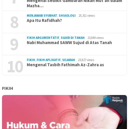
Mengenal Sedikit Gambaran Nikah Mut’ah dalam
Mazha…
8
MENJAWAB SYUBHAT
,
SHIAOLOGI
25,311 views
Apa Itu Rafidhah?
9
FIKIH ARGUMENTATIF
,
SUJUD DI TANAH
23,844 views
Nabi Muhammad SAWW Sujud di Atas Tanah
10
FIKIH
,
FIKIH APLIKATIF
,
SEJARAH
23,827 views
Mengenal Tasbih Fathimah Az-Zahra as
FIKIH