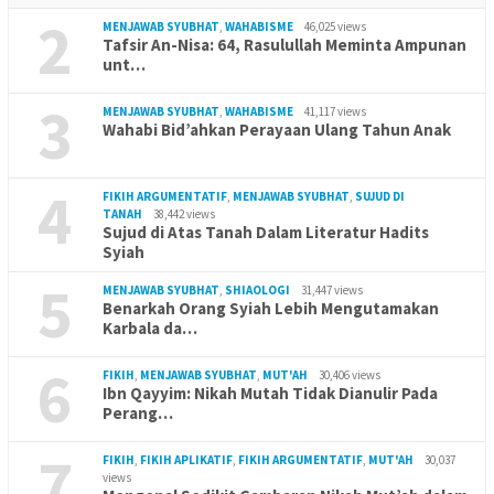
2
MENJAWAB SYUBHAT
,
WAHABISME
46,025 views
Tafsir An-Nisa: 64, Rasulullah Meminta Ampunan
unt…
3
MENJAWAB SYUBHAT
,
WAHABISME
41,117 views
Wahabi Bid’ahkan Perayaan Ulang Tahun Anak
4
FIKIH ARGUMENTATIF
,
MENJAWAB SYUBHAT
,
SUJUD DI
TANAH
38,442 views
Sujud di Atas Tanah Dalam Literatur Hadits
Syiah
5
MENJAWAB SYUBHAT
,
SHIAOLOGI
31,447 views
Benarkah Orang Syiah Lebih Mengutamakan
Karbala da…
6
FIKIH
,
MENJAWAB SYUBHAT
,
MUT'AH
30,406 views
Ibn Qayyim: Nikah Mutah Tidak Dianulir Pada
Perang…
7
FIKIH
,
FIKIH APLIKATIF
,
FIKIH ARGUMENTATIF
,
MUT'AH
30,037
views