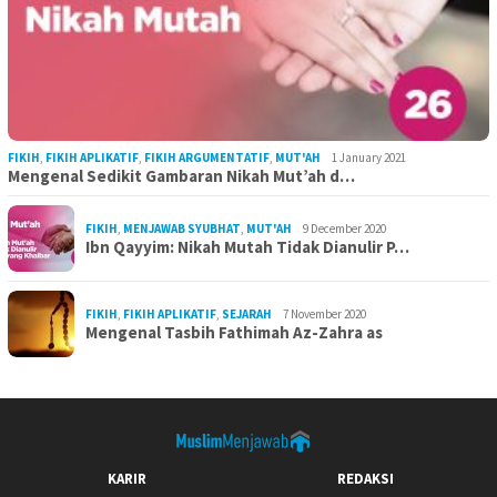
FIKIH
,
FIKIH APLIKATIF
,
FIKIH ARGUMENTATIF
,
MUT'AH
1 January 2021
Mengenal Sedikit Gambaran Nikah Mut’ah d…
FIKIH
,
MENJAWAB SYUBHAT
,
MUT'AH
9 December 2020
Ibn Qayyim: Nikah Mutah Tidak Dianulir P…
FIKIH
,
FIKIH APLIKATIF
,
SEJARAH
7 November 2020
Mengenal Tasbih Fathimah Az-Zahra as
KARIR
REDAKSI