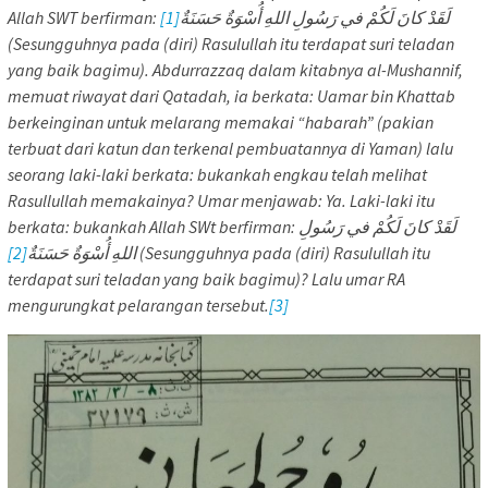
[1]
Allah SWT berfirman: لَقَدْ كانَ لَكُمْ في رَسُولِ اللهِ أُسْوَةٌ حَسَنَةٌ
(Sesungguhnya pada (diri) Rasulullah itu terdapat suri teladan
yang baik bagimu). Abdurrazzaq dalam kitabnya al-Mushannif,
memuat riwayat dari Qatadah, ia berkata: Uamar bin Khattab
berkeinginan untuk melarang memakai “habarah” (pakian
terbuat dari katun dan terkenal pembuatannya di Yaman) lalu
seorang laki-laki berkata: bukankah engkau telah melihat
Rasullullah memakainya? Umar menjawab: Ya. Laki-laki itu
berkata: bukankah Allah SWt berfirman: لَقَدْ كانَ لَكُمْ في رَسُولِ
[2]
اللهِ أُسْوَةٌ حَسَنَةٌ
(Sesungguhnya pada (diri) Rasulullah itu
terdapat suri teladan yang baik bagimu)? Lalu umar RA
mengurungkat pelarangan tersebut.
[3]