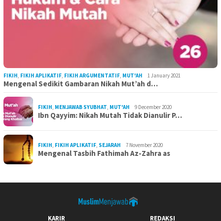
FIKIH
,
FIKIH APLIKATIF
,
FIKIH ARGUMENTATIF
,
MUT'AH
1 January 2021
Mengenal Sedikit Gambaran Nikah Mut’ah d…
FIKIH
,
MENJAWAB SYUBHAT
,
MUT'AH
9 December 2020
Ibn Qayyim: Nikah Mutah Tidak Dianulir P…
FIKIH
,
FIKIH APLIKATIF
,
SEJARAH
7 November 2020
Mengenal Tasbih Fathimah Az-Zahra as
KARIR
REDAKSI