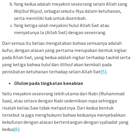
Yang kedua adalah meyakini seseorang selain Allah sang
Wajibul Wujud
, sebagai sekutu-Nya dalam ketuhanan,
serta memiliki hak untuk disembah.
Yang ketiga ialah meyakini hulul Allah Swt atau
menyatunya Ia (Allah Swt) dengan seseorang.
Dari semua itu beliau mengatakan bahwa semuanya adalah
kufur, dengan alasan yang pertama merupakan bentuk ingkar
pada Allah Swt, yang kedua adalah ingkar terhadap tauhid serta
yang ketiga bahwa
hulul
dan
ittihad
akan kembali pada
penisbatan ketuhanan terhadap selain Allah Swt
[5]
.
Ghuluw
pada tingkatan kenabian
Yaitu meyakini seseorang lebih utama dari Nabi (Muhammad
Saw), atau setara dengan Nabi sedemikian rupa sehingga
risalah beliau Saw tidak meliputinya. Dari kedua bentuk
tersebut ia juga menghukumi bahwa keduanya menyebabkan
kekufuran dengan alasan bertentangan dengan syahadat yang
kedua
[6]
.