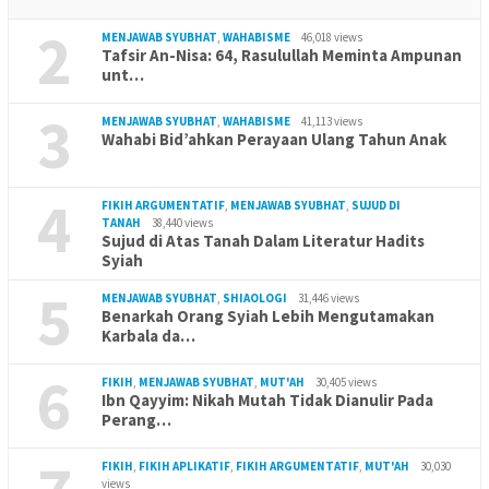
2
MENJAWAB SYUBHAT
,
WAHABISME
46,018 views
Tafsir An-Nisa: 64, Rasulullah Meminta Ampunan
unt…
3
MENJAWAB SYUBHAT
,
WAHABISME
41,113 views
Wahabi Bid’ahkan Perayaan Ulang Tahun Anak
4
FIKIH ARGUMENTATIF
,
MENJAWAB SYUBHAT
,
SUJUD DI
TANAH
38,440 views
Sujud di Atas Tanah Dalam Literatur Hadits
Syiah
5
MENJAWAB SYUBHAT
,
SHIAOLOGI
31,446 views
Benarkah Orang Syiah Lebih Mengutamakan
Karbala da…
6
FIKIH
,
MENJAWAB SYUBHAT
,
MUT'AH
30,405 views
Ibn Qayyim: Nikah Mutah Tidak Dianulir Pada
Perang…
FIKIH
,
FIKIH APLIKATIF
,
FIKIH ARGUMENTATIF
,
MUT'AH
30,030
views