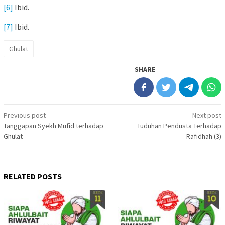
[6]
Ibid.
[7]
Ibid.
Ghulat
SHARE
Post
Previous post
Next post
Tanggapan Syekh Mufid terhadap
Tuduhan Pendusta Terhadap
navigation
Ghulat
Rafidhah (3)
RELATED POSTS