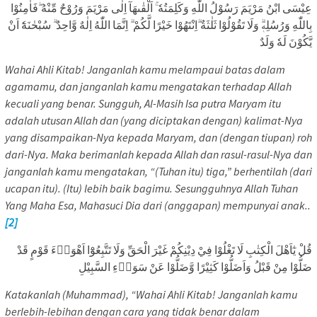
عِيْسَى ابْنُ مَرْيَمَ رَسُوْلُ اللّٰهِ وَكَلِمَتُهٗ ۚ اَلْقٰىهَآ اِلٰى مَرْيَمَ وَرُوْحٌ مِّنْهُ ۖفَاٰمِنُوْا
بِاللّٰهِ وَرُسُلِهٖۗ وَلَا تَقُوْلُوْا ثَلٰثَةٌ ۗاِنْتَهُوْا خَيْرًا لَّكُمْ ۗ اِنَّمَا اللّٰهُ اِلٰهٌ وَّاحِدٌ ۗ سُبْحٰنَهٗٓ اَنْ
يَّكُوْنَ لَهٗ وَلَدٌ
Wahai Ahli Kitab! Janganlah kamu melampaui batas dalam
agamamu, dan janganlah kamu mengatakan terhadap Allah
kecuali yang benar. Sungguh, Al-Masih Isa putra Maryam itu
adalah utusan Allah dan (yang diciptakan dengan) kalimat-Nya
yang disampaikan-Nya kepada Maryam, dan (dengan tiupan) roh
dari-Nya. Maka berimanlah kepada Allah dan rasul-rasul-Nya dan
janganlah kamu mengatakan, “(Tuhan itu) tiga,” berhentilah (dari
ucapan itu). (Itu) lebih baik bagimu. Sesungguhnya Allah Tuhan
Yang Maha Esa, Mahasuci Dia dari (anggapan) mempunyai anak..
[2]
قُلْ يٰٓاَهْلَ الْكِتٰبِ لَا تَغْلُوْا فِيْ دِيْنِكُمْ غَيْرَ الْحَقِّ وَلَا تَتَّبِعُوْٓا اَهْوَاۤءَ قَوْمٍ قَدْ
ضَلُّوْا مِنْ قَبْلُ وَاَضَلُّوْا كَثِيْرًا وَّضَلُّوْا عَنْ سَوَاۤءِ السَّبِيْلِ
Katakanlah (Muhammad), “Wahai Ahli Kitab! Janganlah kamu
berlebih-lebihan dengan cara yang tidak benar dalam