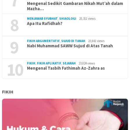
7
Mengenal Sedikit Gambaran Nikah Mut’ah dalam
Mazha…
8
MENJAWAB SYUBHAT
,
SHIAOLOGI
25,311 views
Apa Itu Rafidhah?
9
FIKIH ARGUMENTATIF
,
SUJUD DI TANAH
23,841 views
Nabi Muhammad SAWW Sujud di Atas Tanah
10
FIKIH
,
FIKIH APLIKATIF
,
SEJARAH
23,824 views
Mengenal Tasbih Fathimah Az-Zahra as
FIKIH