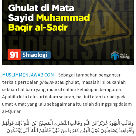
MUSLIMMENJAWAB.COM
– Sebagai tambahan pengantar
terkait persoalan
ghuluw
atau ghulat, masalah ini bukanlah
sebuah hal baru yang muncul dalam kehidupan beragama.
Apabila kita telusuri dalam sejarah, hal ini telah terjadi pada
umat-umat yang lalu sebagaimana itu telah disinggung dalam
al-Qur’an.
وَقَالَتِ الْيَهُوْدُ عُزَيْرُ ِۨابْنُ اللّٰهِ وَقَالَتِ النَّصٰرَى الْمَسِيْحُ ابْنُ اللّٰهِ ۗذٰلِكَ قَوْلُهُمْ
بِاَفْوَاهِهِمْۚ يُضَاهِـُٔوْنَ قَوْلَ الَّذِيْنَ كَفَرُوْا مِنْ قَبْلُ ۗقَاتَلَهُمُ اللّٰهُ ۚ اَنّٰى يُؤْفَكُوْنَ