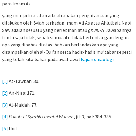
para Imam As.
yang menjadi catatan adalah apakah pengutamaan yang
dilakukan oleh Syiah terhadap Imam Ali As atau Ahlulbait Nabi
Saw adalah sesuatu yang berlebihan atau
ghuluw
? Jawabannya
tentu saja tidak, sebab semua itu tidak bertentangan dengan
apa yang dibahas di atas, bahkan berlandaskan apa yang
disampaikan oleh al-Qur’an serta hadis-hadis mu’tabar seperti
yang telah kita bahas pada awal-awal
kajian shiaologi
.
[1]
At-Tawbah: 30.
[2]
An-Nisa: 171.
[3]
Al-Maidah: 77.
[4]
Buhuts Fi Syarhil Urwatul Wutsqa
, jil: 3, hal: 384-385.
[5]
Ibid.