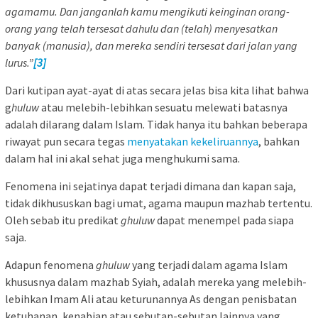
agamamu. Dan janganlah kamu mengikuti keinginan orang-
orang yang telah tersesat dahulu dan (telah) menyesatkan
banyak (manusia), dan mereka sendiri tersesat dari jalan yang
lurus.”
[3]
Dari kutipan ayat-ayat di atas secara jelas bisa kita lihat bahwa
g
huluw
atau melebih-lebihkan sesuatu melewati batasnya
adalah dilarang dalam Islam. Tidak hanya itu bahkan beberapa
riwayat pun secara tegas
menyatakan kekeliruannya
, bahkan
dalam hal ini akal sehat juga menghukumi sama.
Fenomena ini sejatinya dapat terjadi dimana dan kapan saja,
tidak dikhususkan bagi umat, agama maupun mazhab tertentu.
Oleh sebab itu predikat
ghuluw
dapat menempel pada siapa
saja.
Adapun fenomena
ghuluw
yang terjadi dalam agama Islam
khususnya dalam mazhab Syiah, adalah mereka yang melebih-
lebihkan Imam Ali atau keturunannya As dengan penisbatan
ketuhanan, kenabian atau sebutan-sebutan lainnya yang