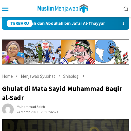
Skip
Mobile
to
Menu
content
lah dan Abdullah bin Jafar Al-Thayyar
TERBARU
Siapa Ahlul Bait da
Home
Menjawab Syubhat
Shiaologi
Ghulat di Mata Sayid Muhammad Baqir
al-Sadr
Muhammad Saleh
24 March 2021
2,697 views