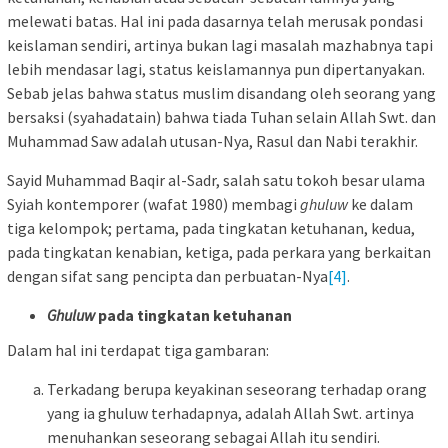
melewati batas. Hal ini pada dasarnya telah merusak pondasi
keislaman sendiri, artinya bukan lagi masalah mazhabnya tapi
lebih mendasar lagi, status keislamannya pun dipertanyakan.
Sebab jelas bahwa status muslim disandang oleh seorang yang
bersaksi (syahadatain) bahwa tiada Tuhan selain Allah Swt. dan
Muhammad Saw adalah utusan-Nya, Rasul dan Nabi terakhir.
Sayid Muhammad Baqir al-Sadr, salah satu tokoh besar ulama
Syiah kontemporer (wafat 1980) membagi
ghuluw
ke dalam
tiga kelompok; pertama, pada tingkatan ketuhanan, kedua,
pada tingkatan kenabian, ketiga, pada perkara yang berkaitan
dengan sifat sang pencipta dan perbuatan-Nya
[4]
.
Ghuluw
pada tingkatan ketuhanan
Dalam hal ini terdapat tiga gambaran:
Terkadang berupa keyakinan seseorang terhadap orang
yang ia ghuluw terhadapnya, adalah Allah Swt. artinya
menuhankan seseorang sebagai Allah itu sendiri.