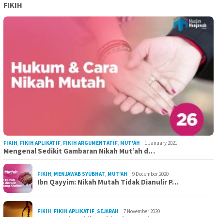
FIKIH
FIKIH
,
FIKIH APLIKATIF
,
FIKIH ARGUMENTATIF
,
MUT'AH
1 January 2021
Mengenal Sedikit Gambaran Nikah Mut’ah d…
FIKIH
,
MENJAWAB SYUBHAT
,
MUT'AH
9 December 2020
Ibn Qayyim: Nikah Mutah Tidak Dianulir P…
FIKIH
,
FIKIH APLIKATIF
,
SEJARAH
7 November 2020