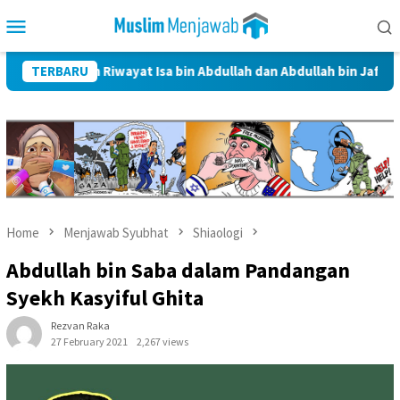
Skip
Mobile
to
Menu
content
 dalam Riwayat Isa bin Abdullah dan Abdullah bin Jafar Al-Thayyar
TERBARU
Home
Menjawab Syubhat
Shiaologi
Abdullah bin Saba dalam Pandangan
Syekh Kasyiful Ghita
Rezvan Raka
27 February 2021
2,267 views