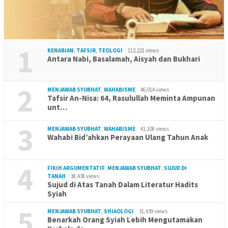
1
KENABIAN
,
TAFSIR
,
TEOLOGI
112,221 views
Antara Nabi, Basalamah, Aisyah dan Bukhari
2
MENJAWAB SYUBHAT
,
WAHABISME
46,014 views
Tafsir An-Nisa: 64, Rasulullah Meminta Ampunan
unt…
3
MENJAWAB SYUBHAT
,
WAHABISME
41,108 views
Wahabi Bid’ahkan Perayaan Ulang Tahun Anak
4
FIKIH ARGUMENTATIF
,
MENJAWAB SYUBHAT
,
SUJUD DI
TANAH
38,438 views
Sujud di Atas Tanah Dalam Literatur Hadits
Syiah
5
MENJAWAB SYUBHAT
,
SHIAOLOGI
31,439 views
Benarkah Orang Syiah Lebih Mengutamakan