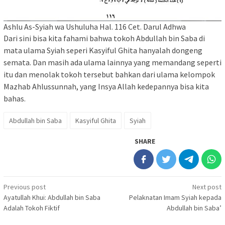
Ashlu As-Syiah wa Ushuluha Hal. 116 Cet. Darul Adhwa
Dari sini bisa kita fahami bahwa tokoh Abdullah bin Saba di
mata ulama Syiah seperi Kasyiful Ghita hanyalah dongeng
semata. Dan masih ada ulama lainnya yang memandang seperti
itu dan menolak tokoh tersebut bahkan dari ulama kelompok
Mazhab Ahlussunnah, yang Insya Allah kedepannya bisa kita
bahas.
Abdullah bin Saba
Kasyiful Ghita
Syiah
SHARE
Post
Previous post
Next post
Ayatullah Khui: Abdullah bin Saba
Pelaknatan Imam Syiah kepada
navigation
Adalah Tokoh Fiktif
Abdullah bin Saba’