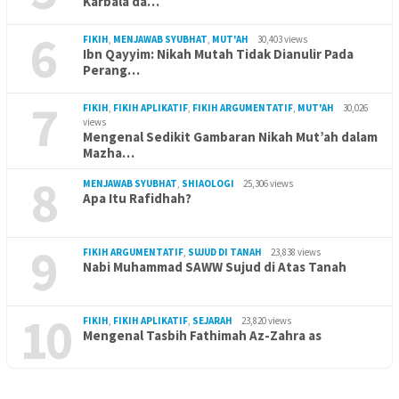
Karbala da…
6
FIKIH
,
MENJAWAB SYUBHAT
,
MUT'AH
30,403 views
Ibn Qayyim: Nikah Mutah Tidak Dianulir Pada
Perang…
7
FIKIH
,
FIKIH APLIKATIF
,
FIKIH ARGUMENTATIF
,
MUT'AH
30,026
views
Mengenal Sedikit Gambaran Nikah Mut’ah dalam
Mazha…
8
MENJAWAB SYUBHAT
,
SHIAOLOGI
25,306 views
Apa Itu Rafidhah?
9
FIKIH ARGUMENTATIF
,
SUJUD DI TANAH
23,838 views
Nabi Muhammad SAWW Sujud di Atas Tanah
10
FIKIH
,
FIKIH APLIKATIF
,
SEJARAH
23,820 views
Mengenal Tasbih Fathimah Az-Zahra as