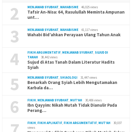
2
MENJAWAB SYUBHAT
,
WAHABISME
46,025 views
Tafsir An-Nisa: 64, Rasulullah Meminta Ampunan
unt…
3
MENJAWAB SYUBHAT
,
WAHABISME
41,117 views
Wahabi Bid’ahkan Perayaan Ulang Tahun Anak
4
FIKIH ARGUMENTATIF
,
MENJAWAB SYUBHAT
,
SUJUD DI
TANAH
38,442 views
Sujud di Atas Tanah Dalam Literatur Hadits
Syiah
5
MENJAWAB SYUBHAT
,
SHIAOLOGI
31,447 views
Benarkah Orang Syiah Lebih Mengutamakan
Karbala da…
6
FIKIH
,
MENJAWAB SYUBHAT
,
MUT'AH
30,406 views
Ibn Qayyim: Nikah Mutah Tidak Dianulir Pada
Perang…
7
FIKIH
,
FIKIH APLIKATIF
,
FIKIH ARGUMENTATIF
,
MUT'AH
30,037
views