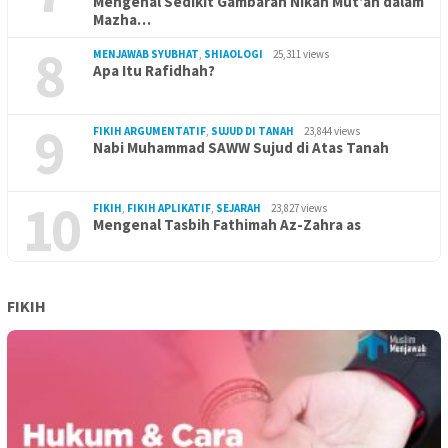
Mengenal Sedikit Gambaran Nikah Mut’ah dalam
Mazha…
8
MENJAWAB SYUBHAT
,
SHIAOLOGI
25,311 views
Apa Itu Rafidhah?
9
FIKIH ARGUMENTATIF
,
SUJUD DI TANAH
23,844 views
Nabi Muhammad SAWW Sujud di Atas Tanah
10
FIKIH
,
FIKIH APLIKATIF
,
SEJARAH
23,827 views
Mengenal Tasbih Fathimah Az-Zahra as
FIKIH