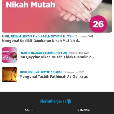
FIKIH
,
FIKIH APLIKATIF
,
FIKIH ARGUMENTATIF
,
MUT'AH
1 January 2021
Mengenal Sedikit Gambaran Nikah Mut’ah d…
FIKIH
,
MENJAWAB SYUBHAT
,
MUT'AH
9 December 2020
Ibn Qayyim: Nikah Mutah Tidak Dianulir P…
FIKIH
,
FIKIH APLIKATIF
,
SEJARAH
7 November 2020
Mengenal Tasbih Fathimah Az-Zahra as
KARIR
REDAKSI