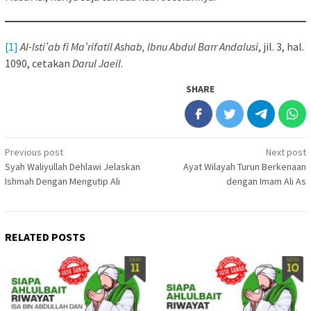
[1]
Al-Isti’ab fi Ma’rifatil Ashab, Ibnu Abdul Barr Andalusi
, jil. 3, hal.
1090, cetakan
Darul Jaeil
.
SHARE
Post
Previous post
Next post
Syah Waliyullah Dehlawi Jelaskan
Ayat Wilayah Turun Berkenaan
navigation
Ishmah Dengan Mengutip Ali
dengan Imam Ali As
RELATED POSTS