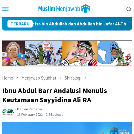
Skip
Mobile
to
Menu
content
wayat Isa bin Abdullah dan Abdullah bin Jafar Al-Thayyar
TERBARU
Home
Menjawab Syubhat
Shiaologi
Ibnu Abdul Barr Andalusi Menulis
Keutamaan Sayyidina Ali RA
Damar Perdana
13 February 2021
2,561 views