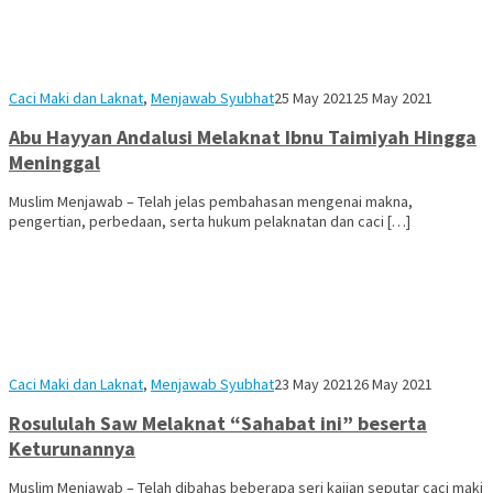
Moh
Caci Maki dan Laknat
,
Menjawab Syubhat
25 May 2021
25 May 2021
Ibrahim
Abu Hayyan Andalusi Melaknat Ibnu Taimiyah Hingga
Meninggal
Muslim Menjawab – Telah jelas pembahasan mengenai makna,
pengertian, perbedaan, serta hukum pelaknatan dan caci […]
Moh
Caci Maki dan Laknat
,
Menjawab Syubhat
23 May 2021
26 May 2021
Ibrahim
Rosululah Saw Melaknat “Sahabat ini” beserta
Keturunannya
Muslim Menjawab – Telah dibahas beberapa seri kajian seputar caci maki