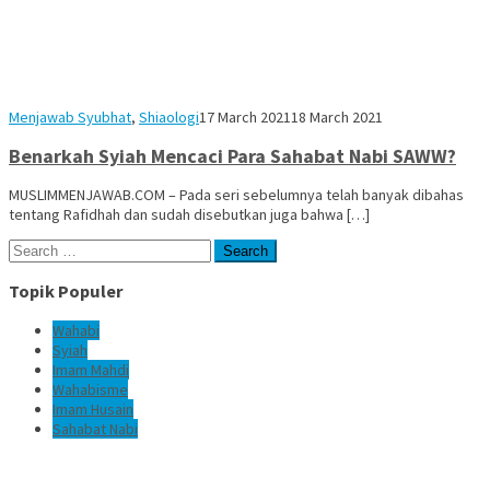
Muhammad
Menjawab Syubhat
,
Shiaologi
17 March 2021
18 March 2021
Alfadani
Benarkah Syiah Mencaci Para Sahabat Nabi SAWW?
MUSLIMMENJAWAB.COM – Pada seri sebelumnya telah banyak dibahas
tentang Rafidhah dan sudah disebutkan juga bahwa […]
Search
for:
Topik Populer
Wahabi
Syiah
Imam Mahdi
Wahabisme
Imam Husain
Sahabat Nabi