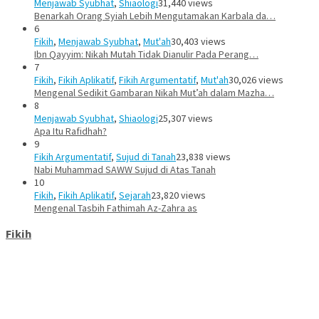
Menjawab Syubhat
,
Shiaologi
31,440 views
Benarkah Orang Syiah Lebih Mengutamakan Karbala da…
6
Fikih
,
Menjawab Syubhat
,
Mut'ah
30,403 views
Ibn Qayyim: Nikah Mutah Tidak Dianulir Pada Perang…
7
Fikih
,
Fikih Aplikatif
,
Fikih Argumentatif
,
Mut'ah
30,026 views
Mengenal Sedikit Gambaran Nikah Mut’ah dalam Mazha…
8
Menjawab Syubhat
,
Shiaologi
25,307 views
Apa Itu Rafidhah?
9
Fikih Argumentatif
,
Sujud di Tanah
23,838 views
Nabi Muhammad SAWW Sujud di Atas Tanah
10
Fikih
,
Fikih Aplikatif
,
Sejarah
23,820 views
Mengenal Tasbih Fathimah Az-Zahra as
Fikih