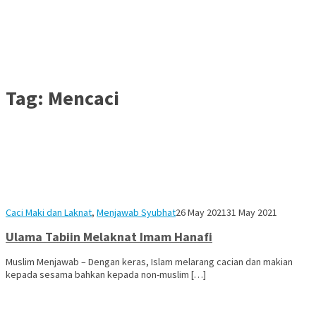
Tag:
Mencaci
Moh
Caci Maki dan Laknat
,
Menjawab Syubhat
26 May 2021
31 May 2021
Ibrahim
Ulama Tabiin Melaknat Imam Hanafi
Muslim Menjawab – Dengan keras, Islam melarang cacian dan makian
kepada sesama bahkan kepada non-muslim […]