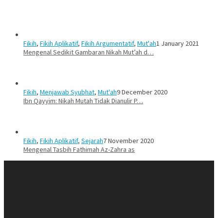
Fikih
,
Fikih Aplikatif
,
Fikih Argumentatif
,
Mut'ah
1 January 2021
Mengenal Sedikit Gambaran Nikah Mut’ah d…
Fikih
,
Menjawab Syubhat
,
Mut'ah
9 December 2020
Ibn Qayyim: Nikah Mutah Tidak Dianulir P…
Fikih
,
Fikih Aplikatif
,
Sejarah
7 November 2020
Mengenal Tasbih Fathimah Az-Zahra as