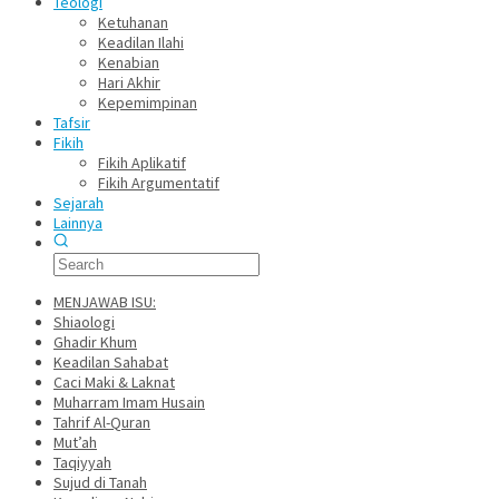
Teologi
Ketuhanan
Keadilan Ilahi
Kenabian
Hari Akhir
Kepemimpinan
Tafsir
Fikih
Fikih Aplikatif
Fikih Argumentatif
Sejarah
Lainnya
MENJAWAB ISU:
Shiaologi
Ghadir Khum
Keadilan Sahabat
Caci Maki & Laknat
Muharram Imam Husain
Tahrif Al-Quran
Mut’ah
Taqiyyah
Sujud di Tanah