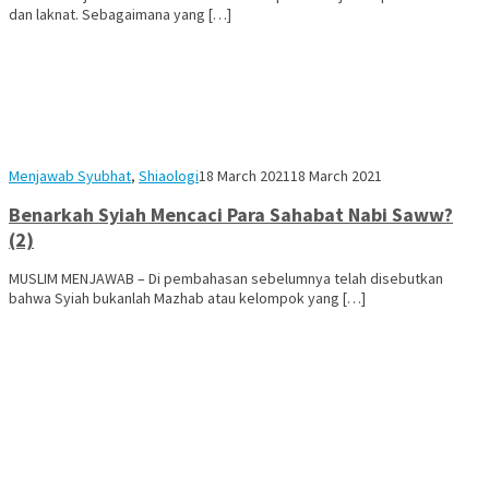
dan laknat. Sebagaimana yang […]
Rezvan
Menjawab Syubhat
,
Shiaologi
18 March 2021
18 March 2021
Raka
Benarkah Syiah Mencaci Para Sahabat Nabi Saww?
(2)
MUSLIM MENJAWAB – Di pembahasan sebelumnya telah disebutkan
bahwa Syiah bukanlah Mazhab atau kelompok yang […]