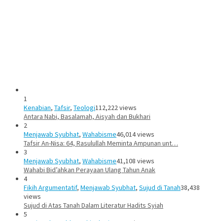
1
Kenabian
,
Tafsir
,
Teologi
112,222 views
Antara Nabi, Basalamah, Aisyah dan Bukhari
2
Menjawab Syubhat
,
Wahabisme
46,014 views
Tafsir An-Nisa: 64, Rasulullah Meminta Ampunan unt…
3
Menjawab Syubhat
,
Wahabisme
41,108 views
Wahabi Bid’ahkan Perayaan Ulang Tahun Anak
4
Fikih Argumentatif
,
Menjawab Syubhat
,
Sujud di Tanah
38,438
views
Sujud di Atas Tanah Dalam Literatur Hadits Syiah
5