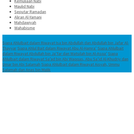
Kemuliaan Nabi
Maulid Nabi
Seputar Ramadan
Aliran Al-Yamani
Mahdawiyah
Wahabisme
TERBARU
Siapa Ahlulbait dalam Riwayat Isa bin Abdullah dan Abdullah bin Jafar Al-
Thayyar
Siapa Ahlul Bait dalam Riwayat Abu Al-Hamra’
Siapa Ahlulbait
dalam Riwayat Abdullah bin Ja’far dan Watsilah bin Al-Asqa’
Siapa
Ahlulbait dalam Riwayat Sa’ad bin Abi Waqqas, Abu Sa’id Al-Khudriy dan
Umar bin Abi Salamah
Siapa Ahlulbait dalam Riwayat Aisyah, Ummu
Salamah dan Anas bin Malik