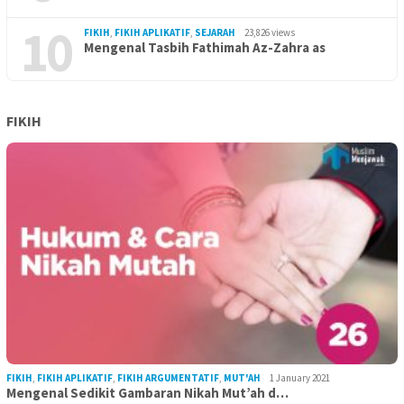
10
FIKIH
,
FIKIH APLIKATIF
,
SEJARAH
23,826 views
Mengenal Tasbih Fathimah Az-Zahra as
FIKIH
FIKIH
,
FIKIH APLIKATIF
,
FIKIH ARGUMENTATIF
,
MUT'AH
1 January 2021
Mengenal Sedikit Gambaran Nikah Mut’ah d…