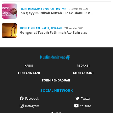
FIKIH
,
MENJAWAB SYUBHAT
,
MUT'AH
9 December 2020
Ibn Qayyim: Nikah Mutah Tidak Dianulir P…
FIKIH
,
FIKIH APLIKATIF
,
SEJARAH
7 November 2020
Mengenal Tasbih Fathimah Az-Zahra as
KARIR
REDAKSI
TENTANG KAMI
KONTAK KAMI
FORM PENGADUAN
SOCIAL NETWORK
Facebook
Twitter
Instagram
Youtube