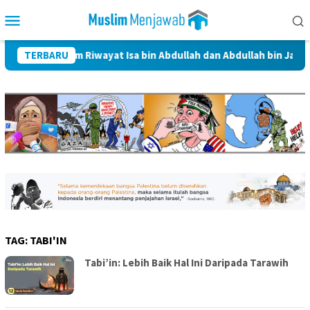
Skip
Mobile
to
Menu
content
ulbait dalam Riwayat Isa bin Abdullah dan Abdullah bin Jafar Al-T
TERBARU
TAG:
TABI'IN
Tabi’in: Lebih Baik Hal Ini Daripada Tarawih