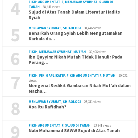
4
FIKIH ARGUMENTATIF
,
MENJAWAB SYUBHAT
,
SUJUD DI
TANAH
38,441 views
Sujud di Atas Tanah Dalam Literatur Hadits
Syiah
5
MENJAWAB SYUBHAT
,
SHIAOLOGI
31,446 views
Benarkah Orang Syiah Lebih Mengutamakan
Karbala da…
6
FIKIH
,
MENJAWAB SYUBHAT
,
MUT'AH
30,406 views
Ibn Qayyim: Nikah Mutah Tidak Dianulir Pada
Perang…
7
FIKIH
,
FIKIH APLIKATIF
,
FIKIH ARGUMENTATIF
,
MUT'AH
30,032
views
Mengenal Sedikit Gambaran Nikah Mut’ah dalam
Mazha…
8
MENJAWAB SYUBHAT
,
SHIAOLOGI
25,311 views
Apa Itu Rafidhah?
9
FIKIH ARGUMENTATIF
,
SUJUD DI TANAH
23,841 views
Nabi Muhammad SAWW Sujud di Atas Tanah