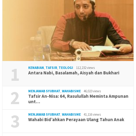
1
KENABIAN
,
TAFSIR
,
TEOLOGI
112,232 views
Antara Nabi, Basalamah, Aisyah dan Bukhari
2
MENJAWAB SYUBHAT
,
WAHABISME
46,023 views
Tafsir An-Nisa: 64, Rasulullah Meminta Ampunan
unt…
3
MENJAWAB SYUBHAT
,
WAHABISME
41,116 views
Wahabi Bid’ahkan Perayaan Ulang Tahun Anak