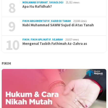
8
MENJAWAB SYUBHAT
,
SHIAOLOGI
25,311 views
Apa Itu Rafidhah?
9
FIKIH ARGUMENTATIF
,
SUJUD DI TANAH
23,844 views
Nabi Muhammad SAWW Sujud di Atas Tanah
10
FIKIH
,
FIKIH APLIKATIF
,
SEJARAH
23,827 views
Mengenal Tasbih Fathimah Az-Zahra as
FIKIH