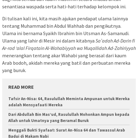
senantiasa waspada serta hati-hati terhadap kelompok ini.
Di tulisan kali ini, kita masih ajukan pendapat ulama lainnya
tentang Muhammad bin Abdul Wahhab dan pengikutnya.
Ulama ini bernama Syaikh Ibrahim bin Utsman As-Samanudi.
Ulama yang lahir di Mesir ini dalam kitabnya
Sa’adah Ad-Darin fi
Ar-rad ‘alal Firqatain Al-Wahabiyyah wa Muqallidah Ad-Zahiriyyah
menerangkan tentang akar Wahabi yang berasal dari kaum
Arab bodoh, akidah mereka yang batil dan perbuatan mereka
yang buruk.
READ MORE
Tafsir An-Nisa: 64, Rasulullah Meminta Ampunan untuk Mereka
adalah Mensyafaati Mereka
Dari Abdullah Bin Mas’ud, Rasulullah Mohonkan Ampun kepada
Allah untuk Umatnya yang Beramal Buruk
Menggali Bukti Syafaat: Surat An-Nisa 64 dan Tawassul Arab
Badui di Makam Nabi