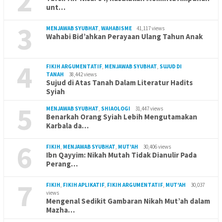
2
unt…
3
MENJAWAB SYUBHAT
,
WAHABISME
41,117 views
Wahabi Bid’ahkan Perayaan Ulang Tahun Anak
4
FIKIH ARGUMENTATIF
,
MENJAWAB SYUBHAT
,
SUJUD DI
TANAH
38,442 views
Sujud di Atas Tanah Dalam Literatur Hadits
Syiah
5
MENJAWAB SYUBHAT
,
SHIAOLOGI
31,447 views
Benarkah Orang Syiah Lebih Mengutamakan
Karbala da…
6
FIKIH
,
MENJAWAB SYUBHAT
,
MUT'AH
30,406 views
Ibn Qayyim: Nikah Mutah Tidak Dianulir Pada
Perang…
7
FIKIH
,
FIKIH APLIKATIF
,
FIKIH ARGUMENTATIF
,
MUT'AH
30,037
views
Mengenal Sedikit Gambaran Nikah Mut’ah dalam
Mazha…