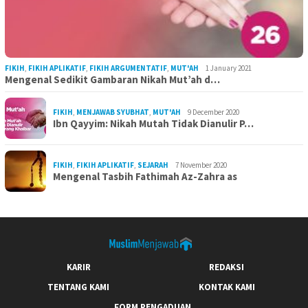
FIKIH
,
FIKIH APLIKATIF
,
FIKIH ARGUMENTATIF
,
MUT'AH
1 January 2021
Mengenal Sedikit Gambaran Nikah Mut’ah d…
FIKIH
,
MENJAWAB SYUBHAT
,
MUT'AH
9 December 2020
Ibn Qayyim: Nikah Mutah Tidak Dianulir P…
FIKIH
,
FIKIH APLIKATIF
,
SEJARAH
7 November 2020
Mengenal Tasbih Fathimah Az-Zahra as
KARIR
REDAKSI
TENTANG KAMI
KONTAK KAMI
FORM PENGADUAN