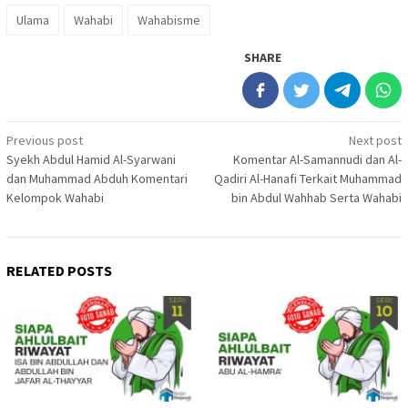
Ulama
Wahabi
Wahabisme
SHARE
Post
Previous post
Next post
Syekh Abdul Hamid Al-Syarwani
Komentar Al-Samannudi dan Al-
navigation
dan Muhammad Abduh Komentari
Qadiri Al-Hanafi Terkait Muhammad
Kelompok Wahabi
bin Abdul Wahhab Serta Wahabi
RELATED POSTS