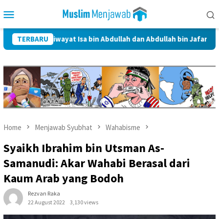
Skip
Mobile
to
Menu
content
alam Riwayat Isa bin Abdullah dan Abdullah bin Jafar Al-Thayyar
TERBARU
Home
Menjawab Syubhat
Wahabisme
Syaikh Ibrahim bin Utsman As-
Samanudi: Akar Wahabi Berasal dari
Kaum Arab yang Bodoh
Rezvan Raka
22 August 2022
3,130 views