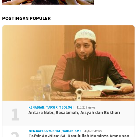
POSTINGAN POPULER
1
KENABIAN
,
TAFSIR
,
TEOLOGI
112,233 views
Antara Nabi, Basalamah, Aisyah dan Bukhari
MENJAWAB SYUBHAT
,
WAHABISME
46,025 views
Tafsir An-Nisa: 64, Rasulullah Meminta Ampunan