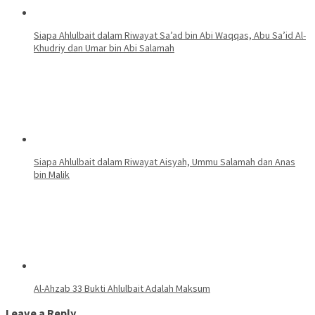
Siapa Ahlulbait dalam Riwayat Sa’ad bin Abi Waqqas, Abu Sa’id Al-
Khudriy dan Umar bin Abi Salamah
Siapa Ahlulbait dalam Riwayat Aisyah, Ummu Salamah dan Anas
bin Malik
Al-Ahzab 33 Bukti Ahlulbait Adalah Maksum
Leave a Reply