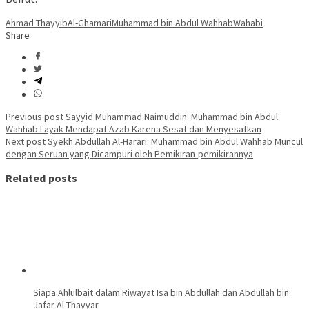
Ahmad Thayyib
Al-Ghamari
Muhammad bin Abdul Wahhab
Wahabi
Share
Post
Previous post
Sayyid Muhammad Naimuddin: Muhammad bin Abdul
Wahhab Layak Mendapat Azab Karena Sesat dan Menyesatkan
navigation
Next post
Syekh Abdullah Al-Harari: Muhammad bin Abdul Wahhab Muncul
dengan Seruan yang Dicampuri oleh Pemikiran-pemikirannya
Related posts
Siapa Ahlulbait dalam Riwayat Isa bin Abdullah dan Abdullah bin
Jafar Al-Thayyar