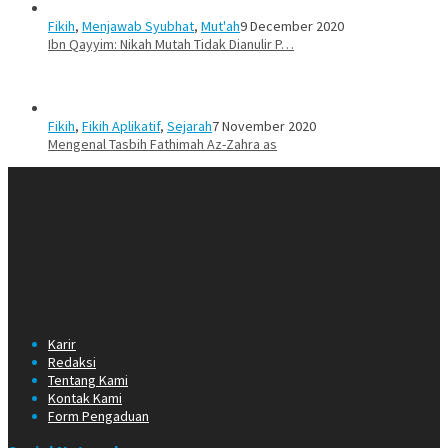
Fikih
,
Menjawab Syubhat
,
Mut'ah
9 December 2020
Ibn Qayyim: Nikah Mutah Tidak Dianulir P…
Fikih
,
Fikih Aplikatif
,
Sejarah
7 November 2020
Mengenal Tasbih Fathimah Az-Zahra as
Karir
Redaksi
Tentang Kami
Kontak Kami
Form Pengaduan