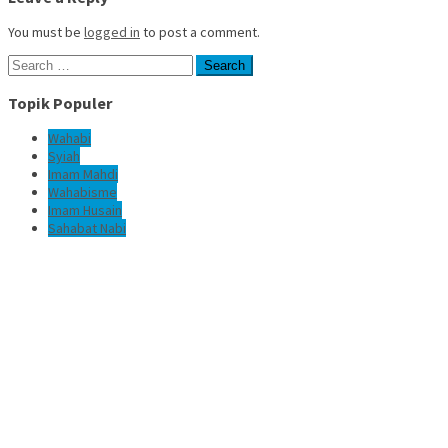
You must be
logged in
to post a comment.
Search
for:
Topik Populer
Wahabi
Syiah
Imam Mahdi
Wahabisme
Imam Husain
Sahabat Nabi