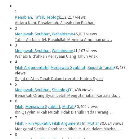
1
Kenabian
,
Tafsir
,
Teologi
112,217 views
Antara Nabi, Basalamah, Aisyah dan Bukhari
2
Menjawab Syubhat
,
Wahabisme
46,013 views
Tafsir An-Nisa: 64, Rasulullah Meminta Ampunan unt…
3
Menjawab Syubhat
,
Wahabisme
41,107 views
Wahabi Bid’ahkan Perayaan Ulang Tahun Anak
4
Fikih Argumentatif
,
Menjawab Syubhat
,
Sujud di Tanah
38,438
views
Sujud di Atas Tanah Dalam Literatur Hadits Syiah
5
Menjawab Syubhat
,
Shiaologi
31,438 views
Benarkah Orang Syiah Lebih Mengutamakan Karbala da…
6
Fikih
,
Menjawab Syubhat
,
Mut'ah
30,402 views
Ibn Qayyim: Nikah Mutah Tidak Dianulir Pada Perang…
7
Fikih
,
Fikih Aplikatif
,
Fikih Argumentatif
,
Mut'ah
30,024 views
Mengenal Sedikit Gambaran Nikah Mut’ah dalam Mazha…
8