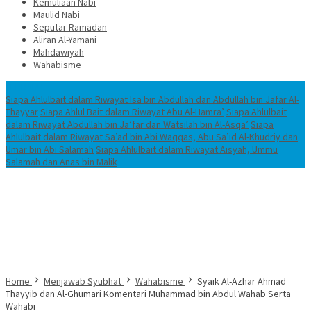
Kemuliaan Nabi
Maulid Nabi
Seputar Ramadan
Aliran Al-Yamani
Mahdawiyah
Wahabisme
TERBARU
Siapa Ahlulbait dalam Riwayat Isa bin Abdullah dan Abdullah bin Jafar Al-
Thayyar
Siapa Ahlul Bait dalam Riwayat Abu Al-Hamra’
Siapa Ahlulbait
dalam Riwayat Abdullah bin Ja’far dan Watsilah bin Al-Asqa’
Siapa
Ahlulbait dalam Riwayat Sa’ad bin Abi Waqqas, Abu Sa’id Al-Khudriy dan
Umar bin Abi Salamah
Siapa Ahlulbait dalam Riwayat Aisyah, Ummu
Salamah dan Anas bin Malik
Home
Menjawab Syubhat
Wahabisme
Syaik Al-Azhar Ahmad
Thayyib dan Al-Ghumari Komentari Muhammad bin Abdul Wahab Serta
Wahabi