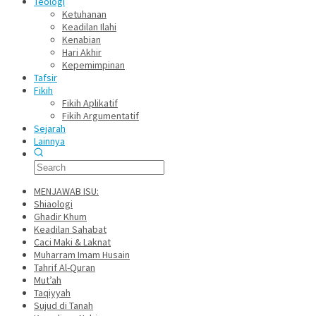
Teologi
Ketuhanan
Keadilan Ilahi
Kenabian
Hari Akhir
Kepemimpinan
Tafsir
Fikih
Fikih Aplikatif
Fikih Argumentatif
Sejarah
Lainnya
MENJAWAB ISU:
Shiaologi
Ghadir Khum
Keadilan Sahabat
Caci Maki & Laknat
Muharram Imam Husain
Tahrif Al-Quran
Mut’ah
Taqiyyah
Sujud di Tanah