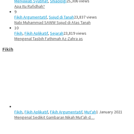
Menjawab Syubhat
,
Shiaologi
25,306 views
Apa Itu Rafidhah?
9
Fikih Argumentatif
,
Sujud di Tanah
23,837 views
Nabi Muhammad SAWW Sujud di Atas Tanah
10
Fikih
,
Fikih Aplikatif
,
Sejarah
23,819 views
Mengenal Tasbih Fathimah Az-Zahra as
Fikih
Fikih
,
Fikih Aplikatif
,
Fikih Argumentatif
,
Mut'ah
1 January 2021
Mengenal Sedikit Gambaran Nikah Mut’ah d…