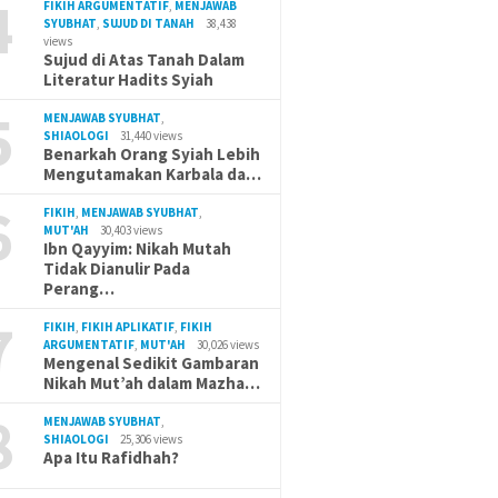
4
FIKIH ARGUMENTATIF
,
MENJAWAB
SYUBHAT
,
SUJUD DI TANAH
38,438
views
Sujud di Atas Tanah Dalam
Literatur Hadits Syiah
5
MENJAWAB SYUBHAT
,
SHIAOLOGI
31,440 views
Benarkah Orang Syiah Lebih
Mengutamakan Karbala da…
6
FIKIH
,
MENJAWAB SYUBHAT
,
MUT'AH
30,403 views
Ibn Qayyim: Nikah Mutah
Tidak Dianulir Pada
Perang…
7
FIKIH
,
FIKIH APLIKATIF
,
FIKIH
ARGUMENTATIF
,
MUT'AH
30,026 views
Mengenal Sedikit Gambaran
Nikah Mut’ah dalam Mazha…
8
MENJAWAB SYUBHAT
,
SHIAOLOGI
25,306 views
Apa Itu Rafidhah?