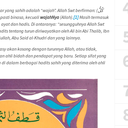
 yang sahih adalah “wajah”. Allah Swt berfirman: (كُلُّ
iap-tiap sesuatu pasti binasa, kecuali
wajahNya
(Allah).
[1]
Masih termasuk
 ayat dan hadis. Di antaranya: “sesungguhnya Allah Swt
its tentang turun diriwayatkan oleh Ali bin Abi Thalib, Ibn
ullah, Abu Said al-Khudri dan yang lainnya.
sy akan kosong dengan turunnya Allah, atau tidak,
n ahli bidah dan pendapat yang baru. Setiap sifat yang
di dalam berbagai hadits sahih yang diterima oleh ahli