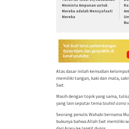
Meminta Ampunan untuk
Ra
Mereka adalah Mensyafaati
Am
Mereka
Um
Bu
Atas dasar inilah kemudian kelompo
memiliki tangan, kaki dan mata, sak
Swt.
Masih dengan topik yang sama, tuli
yang lain seputar tema
tauhid asma w
Seorang penulis Wahabi bernama M
bukunya bahwa Allah Swt memiliki waj
dari Arasy ke langit dunia: