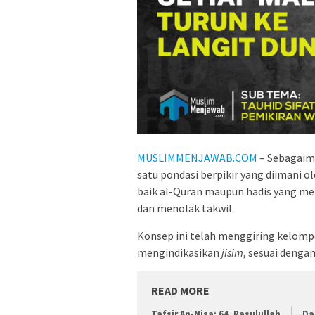
MUSLIMMENJAWAB.COM
– Sebagaima
satu pondasi berpikir yang diimani
baik al-Quran maupun hadis yang mem
dan menolak takwil.
Konsep ini telah menggiring kelom
mengindikasikan
jisim
, sesuai denga
READ MORE
Tafsir An-Nisa: 64, Rasulullah
Da