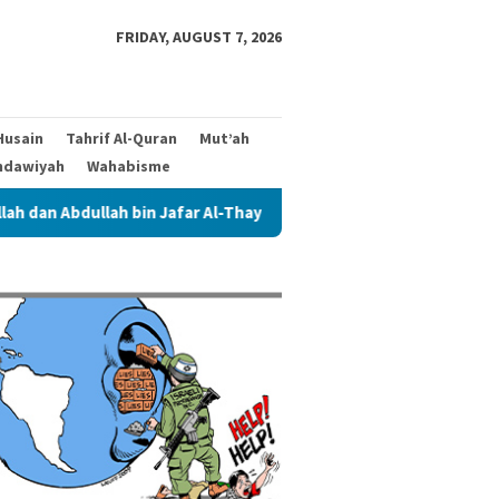
FRIDAY, AUGUST 7, 2026
Husain
Tahrif Al-Quran
Mut’ah
hdawiyah
Wahabisme
 Jafar Al-Thayyar
Siapa Ahlul Bait dalam Riwayat Abu Al-H