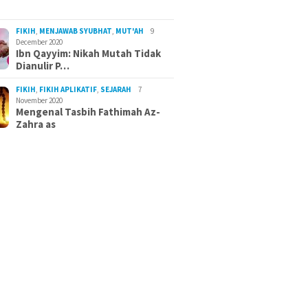
FIKIH
,
MENJAWAB SYUBHAT
,
MUT'AH
9
December 2020
Ibn Qayyim: Nikah Mutah Tidak
Dianulir P…
FIKIH
,
FIKIH APLIKATIF
,
SEJARAH
7
November 2020
Mengenal Tasbih Fathimah Az-
Zahra as