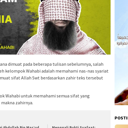
na dimuat pada beberapa tulisan sebelumnya, salah
 oleh kelompok Wahabi adalah memahami nas-nas syariat
uat sifat Allah Swt berdasarkan zahir teks tersebut
pok Wahabi untuk memahami semua sifat yang
n makna zahirnya.
POST
ri Abdullah Bin Mas’ud,
Menggali Bukti Syafaat: