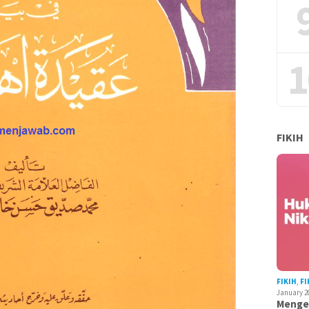
1
FIKIH
FIKIH
,
FI
January 2
Mengen