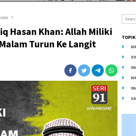
Search
isme
for:
 Hasan Khan: Allah Miliki
TOPIK
 Malam Turun Ke Langit
WA
SY
IM
WA
IM
SA