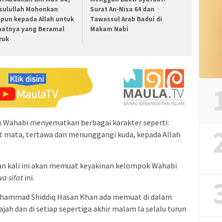
sulullah Mohonkan
Surat An-Nisa 64 dan
pun kepada Allah untuk
Tawassul Arab Badui di
atnya yang Beramal
Makam Nabi
ruk
k Wahabi menyematkan berbagai karakter seperti:
it mata, tertawa dan menunggangi kuda, kepada Allah
san kali ini akan memuat keyakinan kelompok Wahabi
a sifat
ini.
uhammad Shiddiq Hasan Khan ada memuat di dalam
ah dan di setiap sepertiga akhir malam Ia selalu turun