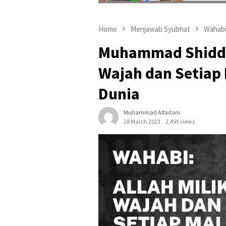
Home
Menjawab Syubhat
Wahab
Muhammad Shiddiq
Wajah dan Setiap
Dunia
Muhammad Alfadani
28 March 2023
2,495 views