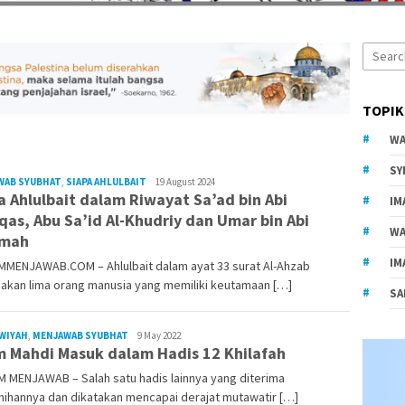
Search
for:
TOPIK
WA
SY
Muhammad
WAB SYUBHAT
,
SIAPA AHLULBAIT
19 August 2024
a Ahlulbait dalam Riwayat Sa’ad bin Abi
Saleh
IM
as, Abu Sa’id Al-Khudriy dan Umar bin Abi
WA
amah
IM
MMENJAWAB.COM – Ahlulbait dalam ayat 33 surat Al-Ahzab
akan lima orang manusia yang memiliki keutamaan […]
SA
Rezvan
WIYAH
,
MENJAWAB SYUBHAT
9 May 2022
 Mahdi Masuk dalam Hadis 12 Khilafah
Raka
 MENJAWAB – Salah satu hadis lainnya yang diterima
hihannya dan dikatakan mencapai derajat mutawatir […]