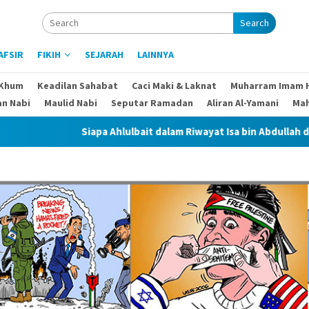
Search
AFSIR
FIKIH
SEJARAH
LAINNYA
 Khum
Keadilan Sahabat
Caci Maki & Laknat
Muharram Imam 
an Nabi
Maulid Nabi
Seputar Ramadan
Aliran Al-Yamani
Ma
Siapa Ahlulbait dalam Riwayat Isa bin Abdullah dan Abdullah 