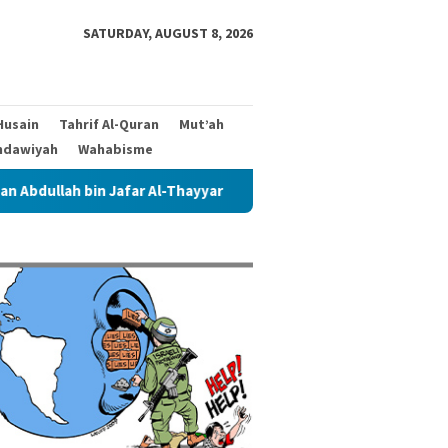
SATURDAY, AUGUST 8, 2026
Husain
Tahrif Al-Quran
Mut’ah
hdawiyah
Wahabisme
bin Jafar Al-Thayyar
Siapa Ahlul Bait dalam Riwayat Abu 