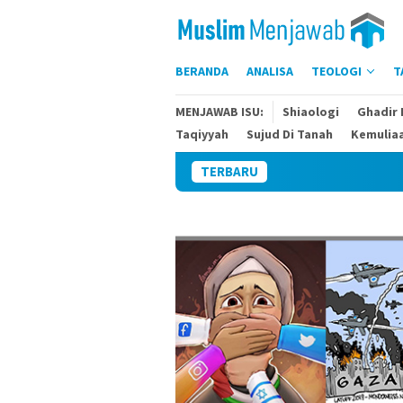
Skip
to
content
BERANDA
ANALISA
TEOLOGI
T
MENJAWAB ISU:
Shiaologi
Ghadir
Taqiyyah
Sujud Di Tanah
Kemulia
TERBARU