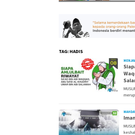
TAG:
HADIS
MENJA
Siap
Waqq
Sal
MUSLI
merup
MAHDA
Imam
MUSLIM
kesha