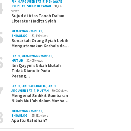
4
FIKIH ARGUMENTATIF
,
MENJAWAB
SYUBHAT
,
SUJUD DI TANAH
38,439
views
Sujud di Atas Tanah Dalam
Literatur Hadits Syiah
5
MENJAWAB SYUBHAT
,
SHIAOLOGI
31,446 views
Benarkah Orang Syiah Lebih
Mengutamakan Karbala da…
6
FIKIH
,
MENJAWAB SYUBHAT
,
MUT'AH
30,405 views
Ibn Qayyim: Nikah Mutah
Tidak Dianulir Pada
Perang…
7
FIKIH
,
FIKIH APLIKATIF
,
FIKIH
ARGUMENTATIF
,
MUT'AH
30,030 views
Mengenal Sedikit Gambaran
Nikah Mut’ah dalam Mazha…
8
MENJAWAB SYUBHAT
,
SHIAOLOGI
25,311 views
Apa Itu Rafidhah?