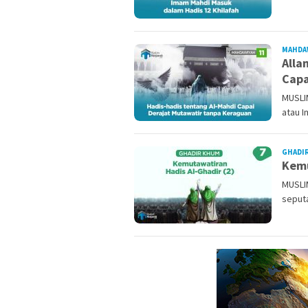
MAHDA
Alla
Capa
MUSLI
atau I
GHADI
Kemu
MUSLI
seputa