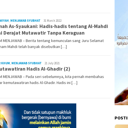
Rezvan
WIYAH
,
MENJAWAB SYUBHAT
31 March 2022
mah As-Syaukani: Hadis-hadis tentang Al-Mahdi
Raka
i Derajat Mutawatir Tanpa Keraguan
M MENJAWAB – Berita tentang kemunculan sang Juru Selamat
mam Mahdi telah banyak disebutkan […]
Rezvan
R KHUM
,
MENJAWAB SYUBHAT
21 July 2021
tawatiran Hadis Al-Ghadir (2)
Raka
M MENJAWAB – Pada seri sebelumnya, kita pernah membahas
r kemutawatiran hadis Al-Ghadir. Hadis ini […]
POST