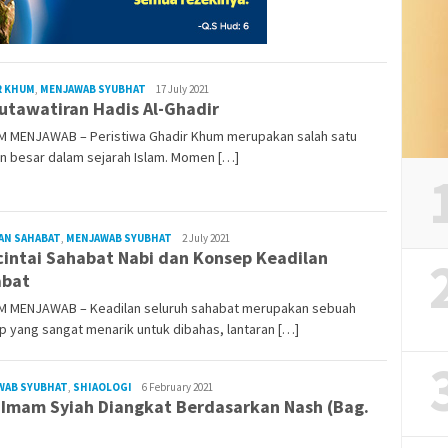
Rezvan
R KHUM
,
MENJAWAB SYUBHAT
17 July 2021
tawatiran Hadis Al-Ghadir
Raka
M MENJAWAB – Peristiwa Ghadir Khum merupakan salah satu
 besar dalam sejarah Islam. Momen […]
Rezvan
AN SAHABAT
,
MENJAWAB SYUBHAT
2 July 2021
intai Sahabat Nabi dan Konsep Keadilan
Raka
abat
M MENJAWAB – Keadilan seluruh sahabat merupakan sebuah
 yang sangat menarik untuk dibahas, lantaran […]
Rezvan
WAB SYUBHAT
,
SHIAOLOGI
6 February 2021
 Imam Syiah Diangkat Berdasarkan Nash (Bag.
Raka