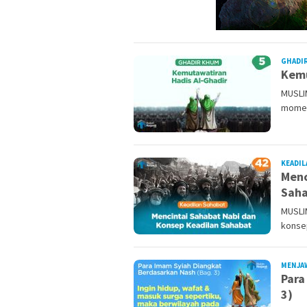
GHADI
Kemu
MUSLI
momen
KEADIL
Menc
Sah
MUSLI
konsep
MENJA
Para
3)