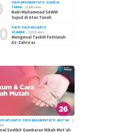
9
FIKIH ARGUMENTATIF
,
SUJUD DI
TANAH
23,840 views
Nabi Muhammad SAWW
Sujud di Atas Tanah
0
FIKIH
,
FIKIH APLIKATIF
,
SEJARAH
23,823 views
Mengenal Tasbih Fathimah
Az-Zahra as
KIH APLIKATIF
,
FIKIH ARGUMENTATIF
,
MUT'AH
1
021
al Sedikit Gambaran Nikah Mut’ah