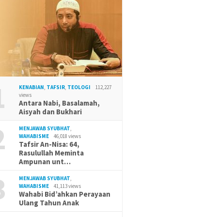
1
KENABIAN
,
TAFSIR
,
TEOLOGI
112,227
views
Antara Nabi, Basalamah,
Aisyah dan Bukhari
2
MENJAWAB SYUBHAT
,
WAHABISME
46,018 views
Tafsir An-Nisa: 64,
Rasulullah Meminta
Ampunan unt…
3
MENJAWAB SYUBHAT
,
WAHABISME
41,113 views
Wahabi Bid’ahkan Perayaan
Ulang Tahun Anak