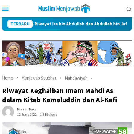
Skip
Mobile
to
Menu
content
dalam Riwayat Isa bin Abdullah dan Abdullah bin Jafar Al-Thayyar
TERBARU
Home
Menjawab Syubhat
Mahdawiyah
Riwayat Keghaiban Imam Mahdi As
dalam Kitab Kamaluddin dan Al-Kafi
Rezvan Raka
12 June 2022
1,548 views