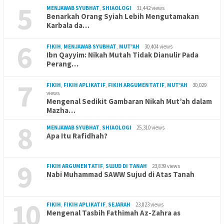
5
MENJAWAB SYUBHAT
,
SHIAOLOGI
31,442 views
Benarkah Orang Syiah Lebih Mengutamakan
Karbala da…
6
FIKIH
,
MENJAWAB SYUBHAT
,
MUT'AH
30,404 views
Ibn Qayyim: Nikah Mutah Tidak Dianulir Pada
Perang…
7
FIKIH
,
FIKIH APLIKATIF
,
FIKIH ARGUMENTATIF
,
MUT'AH
30,029
views
Mengenal Sedikit Gambaran Nikah Mut’ah dalam
Mazha…
8
MENJAWAB SYUBHAT
,
SHIAOLOGI
25,310 views
Apa Itu Rafidhah?
9
FIKIH ARGUMENTATIF
,
SUJUD DI TANAH
23,839 views
Nabi Muhammad SAWW Sujud di Atas Tanah
10
FIKIH
,
FIKIH APLIKATIF
,
SEJARAH
23,823 views
Mengenal Tasbih Fathimah Az-Zahra as