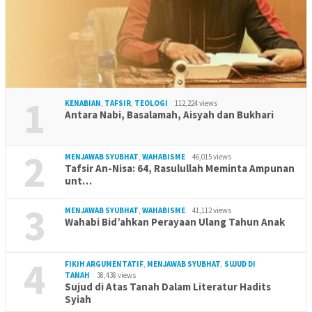
1
KENABIAN
,
TAFSIR
,
TEOLOGI
112,224 views
Antara Nabi, Basalamah, Aisyah dan Bukhari
2
MENJAWAB SYUBHAT
,
WAHABISME
46,015 views
Tafsir An-Nisa: 64, Rasulullah Meminta Ampunan
unt…
3
MENJAWAB SYUBHAT
,
WAHABISME
41,112 views
Wahabi Bid’ahkan Perayaan Ulang Tahun Anak
4
FIKIH ARGUMENTATIF
,
MENJAWAB SYUBHAT
,
SUJUD DI
TANAH
38,438 views
Sujud di Atas Tanah Dalam Literatur Hadits
Syiah