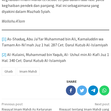
keghaiban pendek dan panjang. Hal ini sebagaimana yang
diyakini dalam Mazhab Syiah.
Wallahu A’lam
[1]
As-Shaduq, Abu Ja’far Muhammad bin Ali, Kamaluddin wa
Tamam An-Ni’mah Juz 1 hal. 287 Cet. Darul Kutub Al-Islamiyah
[2]
Al-Kulaini, Muhammad bin Yaqub, Al- Ushul min Al-Kafi Juz 1
Hal. 340 Cet. Darul Kutub Al-Islamiyah
Ghaib
Imam Mahdi
SHARE
Post
Previous post
Next post
Riwayat Imam Mahdi As Keturunan
Riwayat tentang Imam Mahdi yang