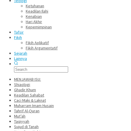
Teologi
Ketuhanan
Keadilan Ilahi
Kenabian
Hari Akhir
Kepemimpinan
Tafsir
Fikih
Fikih Aplikatif
Fikih Argumentatif
Sejarah
Lainnya
MENJAWAB ISU:
Shiaologi
Ghadir Khum
Keadilan Sahabat
Caci Maki & Laknat
Muharram Imam Husain
Tahrif Al-Quran
Mut’ah
Taqiyyah
Sujud di Tanah