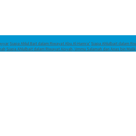
ayyar
Siapa Ahlul Bait dalam Riwayat Abu Al-Hamra’
Siapa Ahlulbait dalam Riw
mah
Siapa Ahlulbait dalam Riwayat Aisyah, Ummu Salamah dan Anas bin Malik