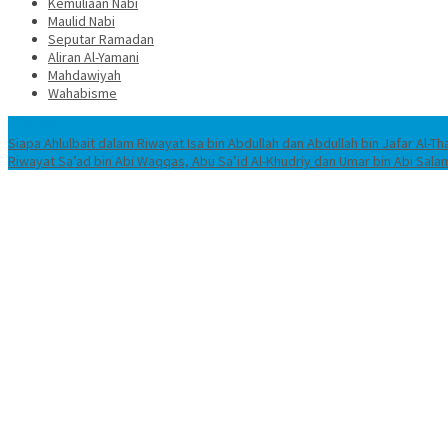
Kemuliaan Nabi
Maulid Nabi
Seputar Ramadan
Aliran Al-Yamani
Mahdawiyah
Wahabisme
TERBARU
Siapa Ahlulbait dalam Riwayat Isa bin Abdullah dan Abdullah bin Jafar Al-Th
Riwayat Sa’ad bin Abi Waqqas, Abu Sa’id Al-Khudriy dan Umar bin Abi Sala