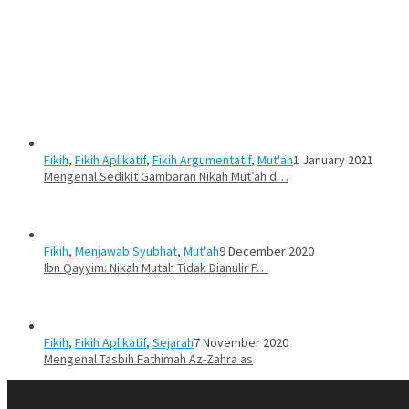
Fikih
,
Fikih Aplikatif
,
Fikih Argumentatif
,
Mut'ah
1 January 2021
Mengenal Sedikit Gambaran Nikah Mut’ah d…
Fikih
,
Menjawab Syubhat
,
Mut'ah
9 December 2020
Ibn Qayyim: Nikah Mutah Tidak Dianulir P…
Fikih
,
Fikih Aplikatif
,
Sejarah
7 November 2020
Mengenal Tasbih Fathimah Az-Zahra as