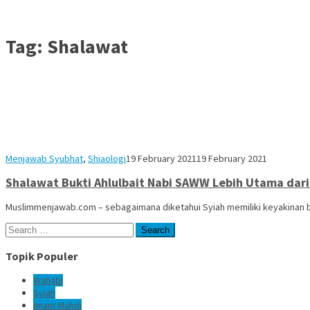
Tag:
Shalawat
Muhammad
Menjawab Syubhat
,
Shiaologi
19 February 2021
19 February 2021
Alfadani
Shalawat Bukti Ahlulbait Nabi SAWW Lebih Utama dari
Muslimmenjawab.com – sebagaimana diketahui Syiah memiliki keyakinan
Search
for:
Topik Populer
Wahabi
Syiah
Imam Mahdi