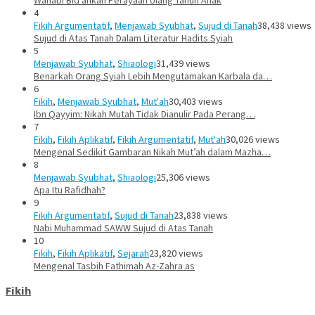
4
Fikih Argumentatif
,
Menjawab Syubhat
,
Sujud di Tanah
38,438 views
Sujud di Atas Tanah Dalam Literatur Hadits Syiah
5
Menjawab Syubhat
,
Shiaologi
31,439 views
Benarkah Orang Syiah Lebih Mengutamakan Karbala da…
6
Fikih
,
Menjawab Syubhat
,
Mut'ah
30,403 views
Ibn Qayyim: Nikah Mutah Tidak Dianulir Pada Perang…
7
Fikih
,
Fikih Aplikatif
,
Fikih Argumentatif
,
Mut'ah
30,026 views
Mengenal Sedikit Gambaran Nikah Mut’ah dalam Mazha…
8
Menjawab Syubhat
,
Shiaologi
25,306 views
Apa Itu Rafidhah?
9
Fikih Argumentatif
,
Sujud di Tanah
23,838 views
Nabi Muhammad SAWW Sujud di Atas Tanah
10
Fikih
,
Fikih Aplikatif
,
Sejarah
23,820 views
Mengenal Tasbih Fathimah Az-Zahra as
Fikih