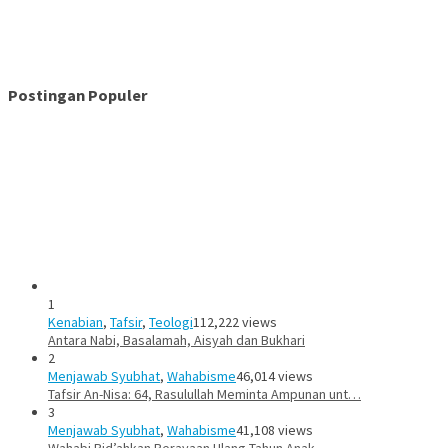
Postingan Populer
1
Kenabian
,
Tafsir
,
Teologi
112,222 views
Antara Nabi, Basalamah, Aisyah dan Bukhari
2
Menjawab Syubhat
,
Wahabisme
46,014 views
Tafsir An-Nisa: 64, Rasulullah Meminta Ampunan unt…
3
Menjawab Syubhat
,
Wahabisme
41,108 views
Wahabi Bid’ahkan Perayaan Ulang Tahun Anak