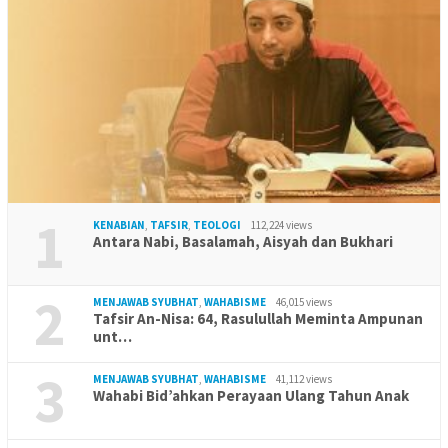
1
KENABIAN
,
TAFSIR
,
TEOLOGI
112,224 views
Antara Nabi, Basalamah, Aisyah dan Bukhari
2
MENJAWAB SYUBHAT
,
WAHABISME
46,015 views
Tafsir An-Nisa: 64, Rasulullah Meminta Ampunan
unt…
3
MENJAWAB SYUBHAT
,
WAHABISME
41,112 views
Wahabi Bid’ahkan Perayaan Ulang Tahun Anak