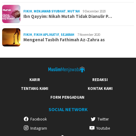
FIKIH
,
MENJAWAB SYUBHAT
,
MUT'AH
9 December 2020
Ibn Qayyim: Nikah Mutah Tidak Dianulir P…
FIKIH
,
FIKIH APLIKATIF
,
SEJARAH
7 November 2020
Mengenal Tasbih Fathimah Az-Zahra as
KARIR
REDAKSI
TENTANG KAMI
KONTAK KAMI
FORM PENGADUAN
SOCIAL NETWORK
Facebook
Twitter
Instagram
Youtube