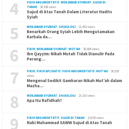
4
FIKIH ARGUMENTATIF
,
MENJAWAB SYUBHAT
,
SUJUD DI
TANAH
38,438 views
Sujud di Atas Tanah Dalam Literatur Hadits
Syiah
5
MENJAWAB SYUBHAT
,
SHIAOLOGI
31,442 views
Benarkah Orang Syiah Lebih Mengutamakan
Karbala da…
6
FIKIH
,
MENJAWAB SYUBHAT
,
MUT'AH
30,404 views
Ibn Qayyim: Nikah Mutah Tidak Dianulir Pada
Perang…
7
FIKIH
,
FIKIH APLIKATIF
,
FIKIH ARGUMENTATIF
,
MUT'AH
30,029
views
Mengenal Sedikit Gambaran Nikah Mut’ah dalam
Mazha…
8
MENJAWAB SYUBHAT
,
SHIAOLOGI
25,310 views
Apa Itu Rafidhah?
9
FIKIH ARGUMENTATIF
,
SUJUD DI TANAH
23,839 views
Nabi Muhammad SAWW Sujud di Atas Tanah