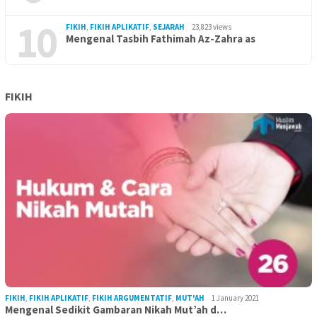
10
FIKIH
,
FIKIH APLIKATIF
,
SEJARAH
23,823 views
Mengenal Tasbih Fathimah Az-Zahra as
FIKIH
FIKIH
,
FIKIH APLIKATIF
,
FIKIH ARGUMENTATIF
,
MUT'AH
1 January 2021
Mengenal Sedikit Gambaran Nikah Mut’ah d…