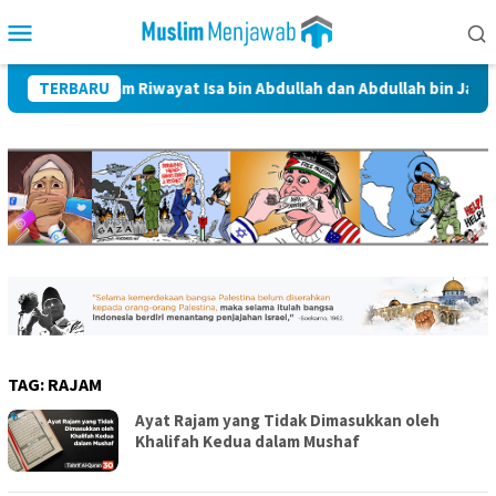
Skip
Mobile
to
Menu
content
lulbait dalam Riwayat Isa bin Abdullah dan Abdullah bin Jafar Al-
TERBARU
TAG:
RAJAM
Ayat Rajam yang Tidak Dimasukkan oleh
Khalifah Kedua dalam Mushaf