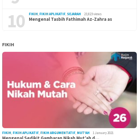
10
FIKIH
,
FIKIH APLIKATIF
,
SEJARAH
23,823 views
Mengenal Tasbih Fathimah Az-Zahra as
FIKIH
FIKIH
,
FIKIH APLIKATIF
,
FIKIH ARGUMENTATIF
,
MUT'AH
1 January 2021
Mengenal Sedikit Gambaran Nikah Mut’ah d…