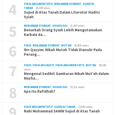
4
FIKIH ARGUMENTATIF
,
MENJAWAB SYUBHAT
,
SUJUD DI
TANAH
38,439 views
Sujud di Atas Tanah Dalam Literatur Hadits
Syiah
5
MENJAWAB SYUBHAT
,
SHIAOLOGI
31,445 views
Benarkah Orang Syiah Lebih Mengutamakan
Karbala da…
6
FIKIH
,
MENJAWAB SYUBHAT
,
MUT'AH
30,405 views
Ibn Qayyim: Nikah Mutah Tidak Dianulir Pada
Perang…
7
FIKIH
,
FIKIH APLIKATIF
,
FIKIH ARGUMENTATIF
,
MUT'AH
30,030
views
Mengenal Sedikit Gambaran Nikah Mut’ah dalam
Mazha…
8
MENJAWAB SYUBHAT
,
SHIAOLOGI
25,311 views
Apa Itu Rafidhah?
9
FIKIH ARGUMENTATIF
,
SUJUD DI TANAH
23,840 views
Nabi Muhammad SAWW Sujud di Atas Tanah