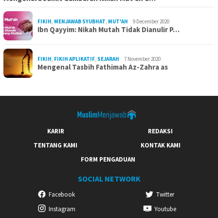
FIKIH
,
MENJAWAB SYUBHAT
,
MUT'AH
9 December 2020
Ibn Qayyim: Nikah Mutah Tidak Dianulir P…
FIKIH
,
FIKIH APLIKATIF
,
SEJARAH
7 November 2020
Mengenal Tasbih Fathimah Az-Zahra as
KARIR
REDAKSI
TENTANG KAMI
KONTAK KAMI
FORM PENGADUAN
SOCIAL NETWORK
Facebook
Twitter
Instagram
Youtube