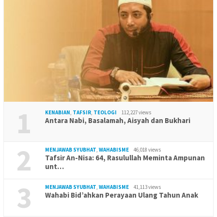
1
KENABIAN
,
TAFSIR
,
TEOLOGI
112,227 views
Antara Nabi, Basalamah, Aisyah dan Bukhari
2
MENJAWAB SYUBHAT
,
WAHABISME
46,018 views
Tafsir An-Nisa: 64, Rasulullah Meminta Ampunan
unt…
3
MENJAWAB SYUBHAT
,
WAHABISME
41,113 views
Wahabi Bid’ahkan Perayaan Ulang Tahun Anak