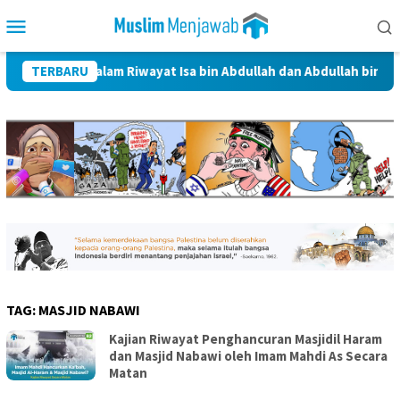
Skip
Mobile
to
Menu
content
Ahlulbait dalam Riwayat Isa bin Abdullah dan Abdullah bin Jafar A
TERBARU
TAG:
MASJID NABAWI
Kajian Riwayat Penghancuran Masjidil Haram
dan Masjid Nabawi oleh Imam Mahdi As Secara
Matan