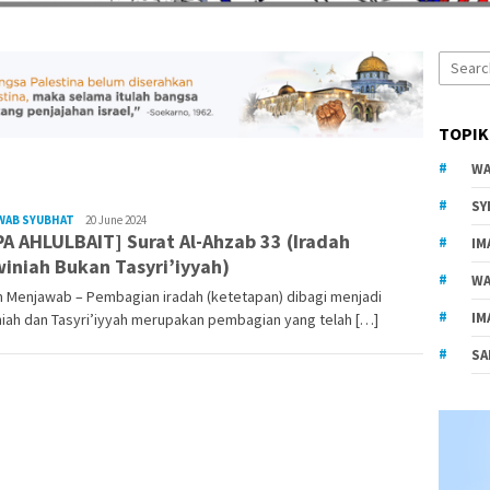
Search
for:
TOPIK
WA
SY
Zenity
WAB SYUBHAT
20 June 2024
PA AHLULBAIT] Surat Al-Ahzab 33 (Iradah
IM
iniah Bukan Tasyri’iyyah)
WA
m Menjawab – Pembagian iradah (ketetapan) dibagi menjadi
IM
iah dan Tasyri’iyyah merupakan pembagian yang telah […]
SA