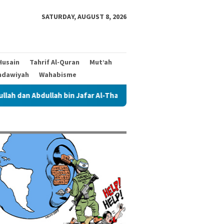
SATURDAY, AUGUST 8, 2026
Husain
Tahrif Al-Quran
Mut’ah
hdawiyah
Wahabisme
dullah bin Jafar Al-Thayyar
Siapa Ahlul Bait dalam Riway