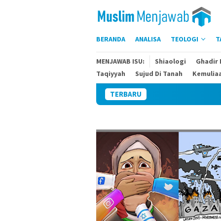
Skip
to
content
BERANDA
ANALISA
TEOLOGI
T
MENJAWAB ISU:
Shiaologi
Ghadir
Taqiyyah
Sujud Di Tanah
Kemulia
TERBARU