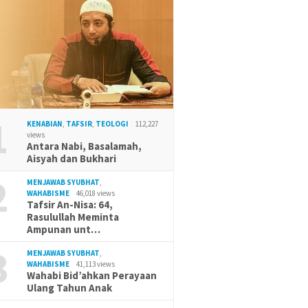
1
KENABIAN
,
TAFSIR
,
TEOLOGI
112,227
views
Antara Nabi, Basalamah,
Aisyah dan Bukhari
2
MENJAWAB SYUBHAT
,
WAHABISME
46,018 views
Tafsir An-Nisa: 64,
Rasulullah Meminta
Ampunan unt…
3
MENJAWAB SYUBHAT
,
WAHABISME
41,113 views
Wahabi Bid’ahkan Perayaan
Ulang Tahun Anak