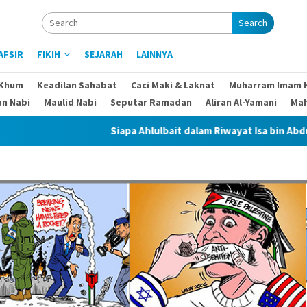
Search
AFSIR
FIKIH
SEJARAH
LAINNYA
 Khum
Keadilan Sahabat
Caci Maki & Laknat
Muharram Imam 
an Nabi
Maulid Nabi
Seputar Ramadan
Aliran Al-Yamani
Ma
Siapa Ahlulbait dalam Riwayat Isa bin Abdullah dan Ab