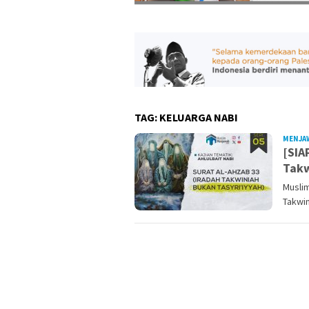
TAG:
KELUARGA NABI
MENJA
[SIA
Takw
Musli
Takwin