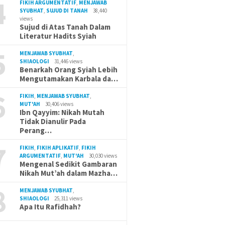
4
FIKIH ARGUMENTATIF
,
MENJAWAB
SYUBHAT
,
SUJUD DI TANAH
38,440
views
Sujud di Atas Tanah Dalam
Literatur Hadits Syiah
5
MENJAWAB SYUBHAT
,
SHIAOLOGI
31,446 views
Benarkah Orang Syiah Lebih
Mengutamakan Karbala da…
6
FIKIH
,
MENJAWAB SYUBHAT
,
MUT'AH
30,406 views
Ibn Qayyim: Nikah Mutah
Tidak Dianulir Pada
Perang…
7
FIKIH
,
FIKIH APLIKATIF
,
FIKIH
ARGUMENTATIF
,
MUT'AH
30,030 views
Mengenal Sedikit Gambaran
Nikah Mut’ah dalam Mazha…
8
MENJAWAB SYUBHAT
,
SHIAOLOGI
25,311 views
Apa Itu Rafidhah?