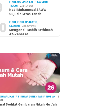
9
FIKIH ARGUMENTATIF
,
SUJUD DI
TANAH
23,841 views
Nabi Muhammad SAWW
Sujud di Atas Tanah
0
FIKIH
,
FIKIH APLIKATIF
,
SEJARAH
23,825 views
Mengenal Tasbih Fathimah
Az-Zahra as
KIH APLIKATIF
,
FIKIH ARGUMENTATIF
,
MUT'AH
1
021
al Sedikit Gambaran Nikah Mut’ah