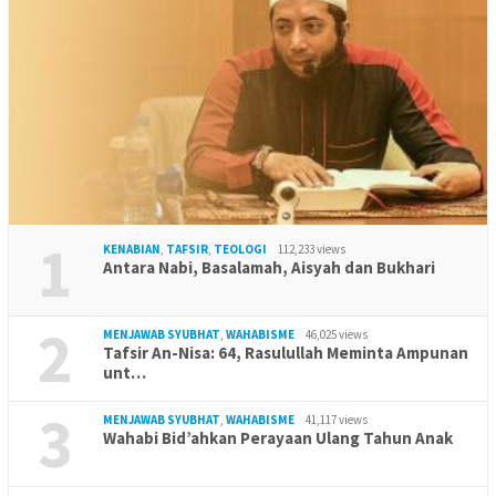
1
KENABIAN
,
TAFSIR
,
TEOLOGI
112,233 views
Antara Nabi, Basalamah, Aisyah dan Bukhari
2
MENJAWAB SYUBHAT
,
WAHABISME
46,025 views
Tafsir An-Nisa: 64, Rasulullah Meminta Ampunan
unt…
3
MENJAWAB SYUBHAT
,
WAHABISME
41,117 views
Wahabi Bid’ahkan Perayaan Ulang Tahun Anak