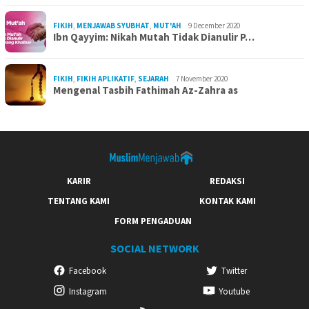
FIKIH
,
MENJAWAB SYUBHAT
,
MUT'AH
9 December 2020
Ibn Qayyim: Nikah Mutah Tidak Dianulir P…
FIKIH
,
FIKIH APLIKATIF
,
SEJARAH
7 November 2020
Mengenal Tasbih Fathimah Az-Zahra as
KARIR
REDAKSI
TENTANG KAMI
KONTAK KAMI
FORM PENGADUAN
SOCIAL NETWORK
Facebook
Twitter
Instagram
Youtube