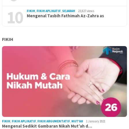
10
FIKIH
,
FIKIH APLIKATIF
,
SEJARAH
23,827 views
Mengenal Tasbih Fathimah Az-Zahra as
FIKIH
FIKIH
,
FIKIH APLIKATIF
,
FIKIH ARGUMENTATIF
,
MUT'AH
1 January 2021
Mengenal Sedikit Gambaran Nikah Mut’ah d…