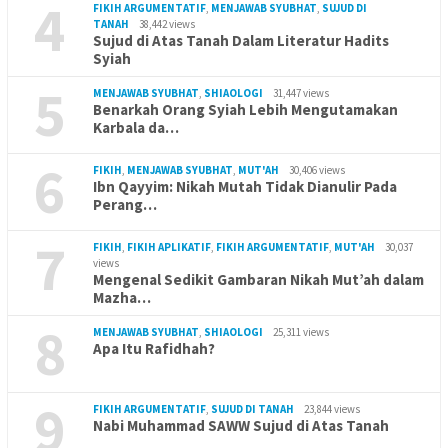
4
FIKIH ARGUMENTATIF
,
MENJAWAB SYUBHAT
,
SUJUD DI
TANAH
38,442 views
Sujud di Atas Tanah Dalam Literatur Hadits
Syiah
5
MENJAWAB SYUBHAT
,
SHIAOLOGI
31,447 views
Benarkah Orang Syiah Lebih Mengutamakan
Karbala da…
6
FIKIH
,
MENJAWAB SYUBHAT
,
MUT'AH
30,406 views
Ibn Qayyim: Nikah Mutah Tidak Dianulir Pada
Perang…
7
FIKIH
,
FIKIH APLIKATIF
,
FIKIH ARGUMENTATIF
,
MUT'AH
30,037
views
Mengenal Sedikit Gambaran Nikah Mut’ah dalam
Mazha…
8
MENJAWAB SYUBHAT
,
SHIAOLOGI
25,311 views
Apa Itu Rafidhah?
9
FIKIH ARGUMENTATIF
,
SUJUD DI TANAH
23,844 views
Nabi Muhammad SAWW Sujud di Atas Tanah