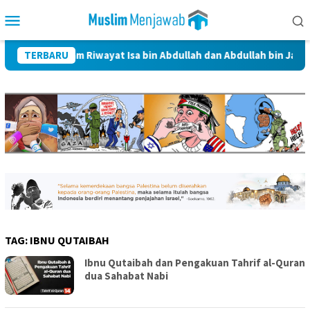
Skip
Mobile
to
Menu
content
lulbait dalam Riwayat Isa bin Abdullah dan Abdullah bin Jafar Al-
TERBARU
TAG:
IBNU QUTAIBAH
Ibnu Qutaibah dan Pengakuan Tahrif al-Quran
dua Sahabat Nabi