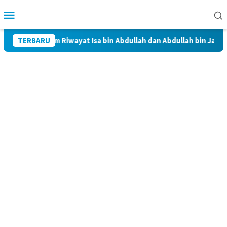
Skip
Mobile
to
Menu
content
hlulbait dalam Riwayat Isa bin Abdullah dan Abdullah bin Jafar Al
TERBARU