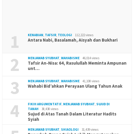
1
KENABIAN
,
TAFSIR
,
TEOLOGI
112,222 views
Antara Nabi, Basalamah, Aisyah dan Bukhari
2
MENJAWAB SYUBHAT
,
WAHABISME
46,014 views
Tafsir An-Nisa: 64, Rasulullah Meminta Ampunan
unt…
3
MENJAWAB SYUBHAT
,
WAHABISME
41,108 views
Wahabi Bid’ahkan Perayaan Ulang Tahun Anak
4
FIKIH ARGUMENTATIF
,
MENJAWAB SYUBHAT
,
SUJUD DI
TANAH
38,438 views
Sujud di Atas Tanah Dalam Literatur Hadits
Syiah
MENJAWAB SYUBHAT
,
SHIAOLOGI
31,439 views