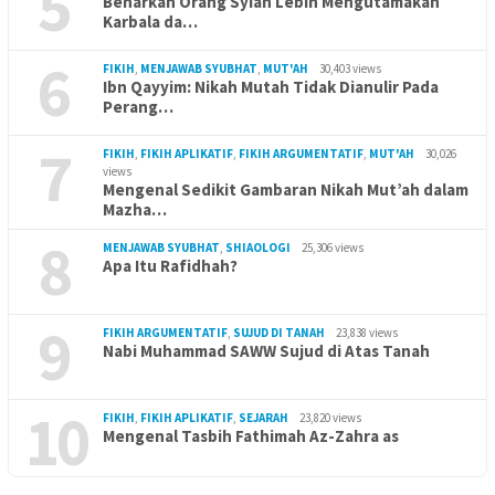
5
Benarkah Orang Syiah Lebih Mengutamakan
Karbala da…
6
FIKIH
,
MENJAWAB SYUBHAT
,
MUT'AH
30,403 views
Ibn Qayyim: Nikah Mutah Tidak Dianulir Pada
Perang…
7
FIKIH
,
FIKIH APLIKATIF
,
FIKIH ARGUMENTATIF
,
MUT'AH
30,026
views
Mengenal Sedikit Gambaran Nikah Mut’ah dalam
Mazha…
8
MENJAWAB SYUBHAT
,
SHIAOLOGI
25,306 views
Apa Itu Rafidhah?
9
FIKIH ARGUMENTATIF
,
SUJUD DI TANAH
23,838 views
Nabi Muhammad SAWW Sujud di Atas Tanah
10
FIKIH
,
FIKIH APLIKATIF
,
SEJARAH
23,820 views
Mengenal Tasbih Fathimah Az-Zahra as