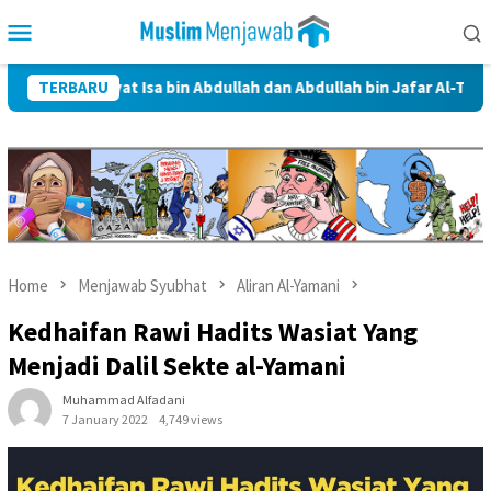
Skip
Mobile
to
Menu
content
ayat Isa bin Abdullah dan Abdullah bin Jafar Al-Thayyar
TERBARU
S
Home
Menjawab Syubhat
Aliran Al-Yamani
Kedhaifan Rawi Hadits Wasiat Yang
Menjadi Dalil Sekte al-Yamani
Muhammad Alfadani
7 January 2022
4,749 views