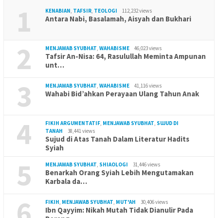
1
KENABIAN
,
TAFSIR
,
TEOLOGI
112,232 views
Antara Nabi, Basalamah, Aisyah dan Bukhari
2
MENJAWAB SYUBHAT
,
WAHABISME
46,023 views
Tafsir An-Nisa: 64, Rasulullah Meminta Ampunan
unt…
3
MENJAWAB SYUBHAT
,
WAHABISME
41,116 views
Wahabi Bid’ahkan Perayaan Ulang Tahun Anak
4
FIKIH ARGUMENTATIF
,
MENJAWAB SYUBHAT
,
SUJUD DI
TANAH
38,441 views
Sujud di Atas Tanah Dalam Literatur Hadits
Syiah
5
MENJAWAB SYUBHAT
,
SHIAOLOGI
31,446 views
Benarkah Orang Syiah Lebih Mengutamakan
Karbala da…
6
FIKIH
,
MENJAWAB SYUBHAT
,
MUT'AH
30,406 views
Ibn Qayyim: Nikah Mutah Tidak Dianulir Pada