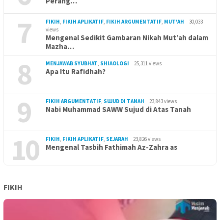
Perang…
7
FIKIH
,
FIKIH APLIKATIF
,
FIKIH ARGUMENTATIF
,
MUT'AH
30,033
views
Mengenal Sedikit Gambaran Nikah Mut’ah dalam
Mazha…
8
MENJAWAB SYUBHAT
,
SHIAOLOGI
25,311 views
Apa Itu Rafidhah?
9
FIKIH ARGUMENTATIF
,
SUJUD DI TANAH
23,843 views
Nabi Muhammad SAWW Sujud di Atas Tanah
10
FIKIH
,
FIKIH APLIKATIF
,
SEJARAH
23,826 views
Mengenal Tasbih Fathimah Az-Zahra as
FIKIH