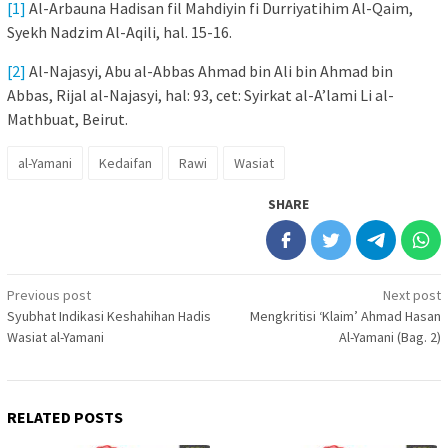
[1]
Al-Arbauna Hadisan fil Mahdiyin fi Durriyatihim Al-Qaim,
Syekh Nadzim Al-Aqili, hal. 15-16.
[2]
Al-Najasyi, Abu al-Abbas Ahmad bin Ali bin Ahmad bin
Abbas, Rijal al-Najasyi, hal: 93, cet: Syirkat al-A’lami Li al-
Mathbuat, Beirut.
al-Yamani
Kedaifan
Rawi
Wasiat
SHARE
Post
Previous post
Next post
Syubhat Indikasi Keshahihan Hadis
Mengkritisi ‘Klaim’ Ahmad Hasan
navigation
Wasiat al-Yamani
Al-Yamani (Bag. 2)
RELATED POSTS