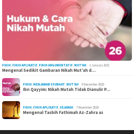
FIKIH
,
FIKIH APLIKATIF
,
FIKIH ARGUMENTATIF
,
MUT'AH
1 January 2021
Mengenal Sedikit Gambaran Nikah Mut’ah d…
FIKIH
,
MENJAWAB SYUBHAT
,
MUT'AH
9 December 2020
Ibn Qayyim: Nikah Mutah Tidak Dianulir P…
FIKIH
,
FIKIH APLIKATIF
,
SEJARAH
7 November 2020
Mengenal Tasbih Fathimah Az-Zahra as