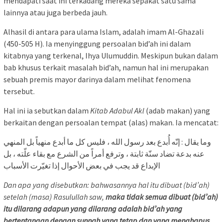
mendapati saat ini terkadang mereka sepakat satu sama
lainnya atau juga berbeda jauh.
Alhasil di antara para ulama Islam, adalah imam Al-Ghazali
(450-505 H). Ia menyinggung persoalan bid’ah ini dalam
kitabnya yang terkenal, Ihya Ulumuddin. Meskipun bukan dalam
bab khusus terkait masalah bid’ah, namun hal ini merupakan
sebuah premis mayor darinya dalam melihat fenomena
tersebut.
Hal ini ia sebutkan dalam
Kitab Adabul Akl
(adab makan) yang
berkaitan dengan persoalan tempat (alas) makan. Ia mencatat:
وما يقال : إنّه أُبدع بعد رسول الله ، فليس كل ما أبدع منهياً بل المنهي
عنه بدعة تضاد سنّة ثابتة ، وترفع أمراً من الشرع مع بقاء علّته ، بل
الإبداع قد يجب في بعض الأحوال إذا تغيّرت الأسباب
Dan apa yang disebutkan: bahwasannya hal itu dibuat (bid’ah)
setelah (masa) Rasulullah saw,
maka
tidak semua dibuat (bid’ah)
itu dilarang adapun yang dilarang adalah bid’ah yang
bertentangan dengan sunnah yang tetap dan yang menghapus