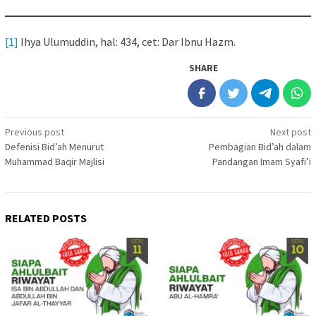
[1]
Ihya Ulumuddin, hal: 434, cet: Dar Ibnu Hazm.
SHARE
Post
Previous post
Next post
Defenisi Bid’ah Menurut
Pembagian Bid’ah dalam
navigation
Muhammad Baqir Majlisi
Pandangan Imam Syafi’i
RELATED POSTS