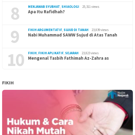
8
MENJAWAB SYUBHAT
,
SHIAOLOGI
25,311 views
Apa Itu Rafidhah?
9
FIKIH ARGUMENTATIF
,
SUJUD DI TANAH
23,839 views
Nabi Muhammad SAWW Sujud di Atas Tanah
10
FIKIH
,
FIKIH APLIKATIF
,
SEJARAH
23,823 views
Mengenal Tasbih Fathimah Az-Zahra as
FIKIH