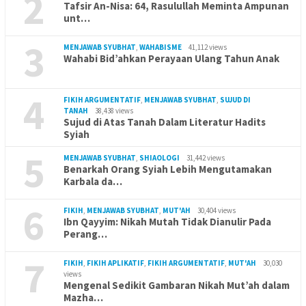
2
Tafsir An-Nisa: 64, Rasulullah Meminta Ampunan
unt…
3
MENJAWAB SYUBHAT
,
WAHABISME
41,112 views
Wahabi Bid’ahkan Perayaan Ulang Tahun Anak
4
FIKIH ARGUMENTATIF
,
MENJAWAB SYUBHAT
,
SUJUD DI
TANAH
38,438 views
Sujud di Atas Tanah Dalam Literatur Hadits
Syiah
5
MENJAWAB SYUBHAT
,
SHIAOLOGI
31,442 views
Benarkah Orang Syiah Lebih Mengutamakan
Karbala da…
6
FIKIH
,
MENJAWAB SYUBHAT
,
MUT'AH
30,404 views
Ibn Qayyim: Nikah Mutah Tidak Dianulir Pada
Perang…
7
FIKIH
,
FIKIH APLIKATIF
,
FIKIH ARGUMENTATIF
,
MUT'AH
30,030
views
Mengenal Sedikit Gambaran Nikah Mut’ah dalam
Mazha…