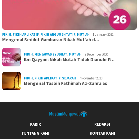
FIKIH
,
FIKIH APLIKATIF
,
FIKIH ARGUMENTATIF
,
MUT'AH
1 January 2021
Mengenal Sedikit Gambaran Nikah Mut’ah d…
FIKIH
,
MENJAWAB SYUBHAT
,
MUT'AH
9 December 2020
Ibn Qayyim: Nikah Mutah Tidak Dianulir P…
FIKIH
,
FIKIH APLIKATIF
,
SEJARAH
7 November 2020
Mengenal Tasbih Fathimah Az-Zahra as
KARIR
REDAKSI
TENTANG KAMI
KONTAK KAMI