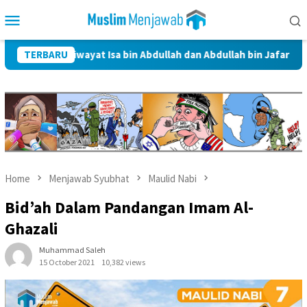
Skip
Mobile
to
Menu
content
alam Riwayat Isa bin Abdullah dan Abdullah bin Jafar Al-Thayyar
TERBARU
Home
Menjawab Syubhat
Maulid Nabi
Bid’ah Dalam Pandangan Imam Al-
Ghazali
Muhammad Saleh
15 October 2021
10,382 views