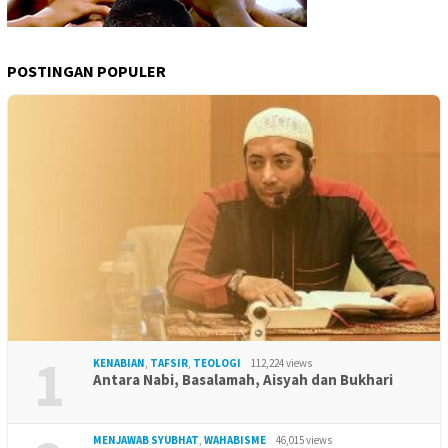
POSTINGAN POPULER
1
KENABIAN
,
TAFSIR
,
TEOLOGI
112,224 views
Antara Nabi, Basalamah, Aisyah dan Bukhari
MENJAWAB SYUBHAT
,
WAHABISME
46,015 views