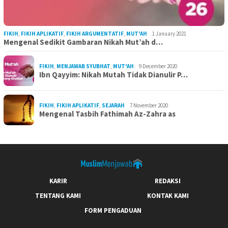
FIKIH
,
FIKIH APLIKATIF
,
FIKIH ARGUMENTATIF
,
MUT'AH
1 January 2021
Mengenal Sedikit Gambaran Nikah Mut’ah d…
FIKIH
,
MENJAWAB SYUBHAT
,
MUT'AH
9 December 2020
Ibn Qayyim: Nikah Mutah Tidak Dianulir P…
FIKIH
,
FIKIH APLIKATIF
,
SEJARAH
7 November 2020
Mengenal Tasbih Fathimah Az-Zahra as
KARIR
REDAKSI
TENTANG KAMI
KONTAK KAMI
FORM PENGADUAN