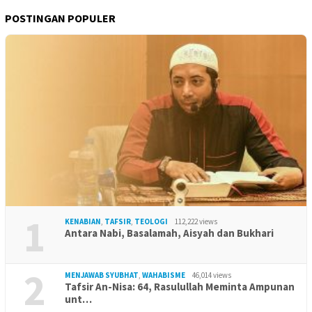
POSTINGAN POPULER
1
KENABIAN
,
TAFSIR
,
TEOLOGI
112,222 views
Antara Nabi, Basalamah, Aisyah dan Bukhari
2
MENJAWAB SYUBHAT
,
WAHABISME
46,014 views
Tafsir An-Nisa: 64, Rasulullah Meminta Ampunan
unt…