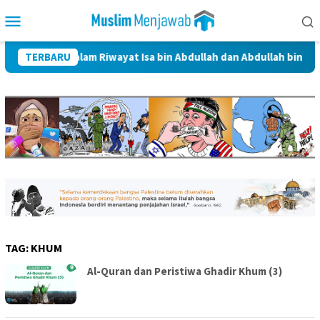
Skip
Mobile
to
Menu
content
Ahlulbait dalam Riwayat Isa bin Abdullah dan Abdullah bin Jafar 
TERBARU
TAG:
KHUM
Al-Quran dan Peristiwa Ghadir Khum (3)