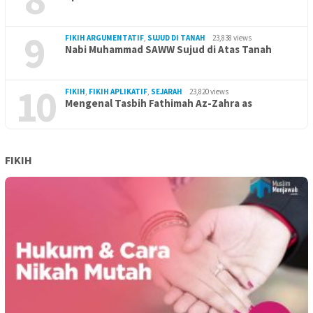
9
FIKIH ARGUMENTATIF
,
SUJUD DI TANAH
23,838 views
Nabi Muhammad SAWW Sujud di Atas Tanah
10
FIKIH
,
FIKIH APLIKATIF
,
SEJARAH
23,820 views
Mengenal Tasbih Fathimah Az-Zahra as
FIKIH