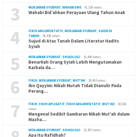
3
MENJAWAB SYUBHAT
,
WAHABISME
41,108 views
Wahabi Bid’ahkan Perayaan Ulang Tahun Anak
4
FIKIH ARGUMENTATIF
,
MENJAWAB SYUBHAT
,
SUJUD DI
TANAH
38,438 views
Sujud di Atas Tanah Dalam Literatur Hadits
Syiah
5
MENJAWAB SYUBHAT
,
SHIAOLOGI
31,440 views
Benarkah Orang Syiah Lebih Mengutamakan
Karbala da…
6
FIKIH
,
MENJAWAB SYUBHAT
,
MUT'AH
30,403 views
Ibn Qayyim: Nikah Mutah Tidak Dianulir Pada
Perang…
7
FIKIH
,
FIKIH APLIKATIF
,
FIKIH ARGUMENTATIF
,
MUT'AH
30,026
views
Mengenal Sedikit Gambaran Nikah Mut’ah dalam
Mazha…
8
MENJAWAB SYUBHAT
,
SHIAOLOGI
25,307 views
Apa Itu Rafidhah?