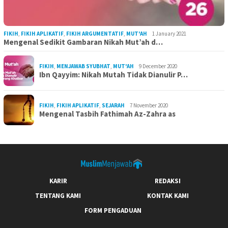
FIKIH
,
FIKIH APLIKATIF
,
FIKIH ARGUMENTATIF
,
MUT'AH
1 January 2021
Mengenal Sedikit Gambaran Nikah Mut’ah d…
FIKIH
,
MENJAWAB SYUBHAT
,
MUT'AH
9 December 2020
Ibn Qayyim: Nikah Mutah Tidak Dianulir P…
FIKIH
,
FIKIH APLIKATIF
,
SEJARAH
7 November 2020
Mengenal Tasbih Fathimah Az-Zahra as
KARIR
REDAKSI
TENTANG KAMI
KONTAK KAMI
FORM PENGADUAN