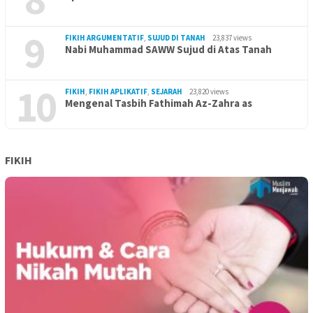
9
FIKIH ARGUMENTATIF
,
SUJUD DI TANAH
23,837 views
Nabi Muhammad SAWW Sujud di Atas Tanah
10
FIKIH
,
FIKIH APLIKATIF
,
SEJARAH
23,820 views
Mengenal Tasbih Fathimah Az-Zahra as
FIKIH