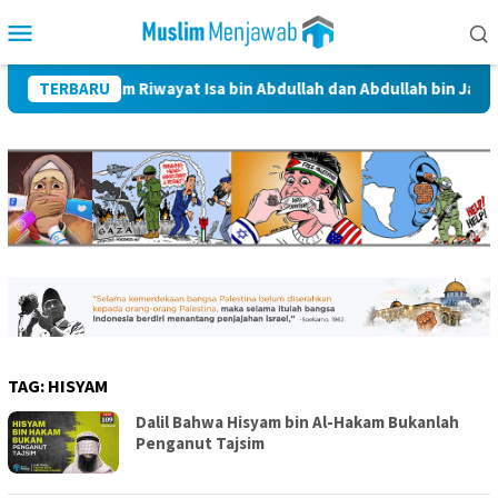
Skip
Mobile
to
Menu
content
ulbait dalam Riwayat Isa bin Abdullah dan Abdullah bin Jafar Al-T
TERBARU
TAG:
HISYAM
Dalil Bahwa Hisyam bin Al-Hakam Bukanlah
Penganut Tajsim