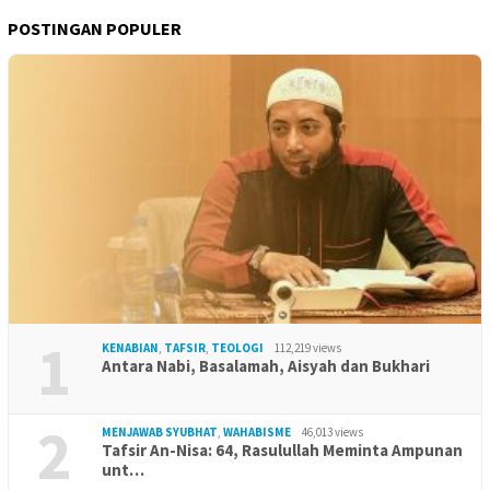
POSTINGAN POPULER
1
KENABIAN
,
TAFSIR
,
TEOLOGI
112,219 views
Antara Nabi, Basalamah, Aisyah dan Bukhari
2
MENJAWAB SYUBHAT
,
WAHABISME
46,013 views
Tafsir An-Nisa: 64, Rasulullah Meminta Ampunan
unt…