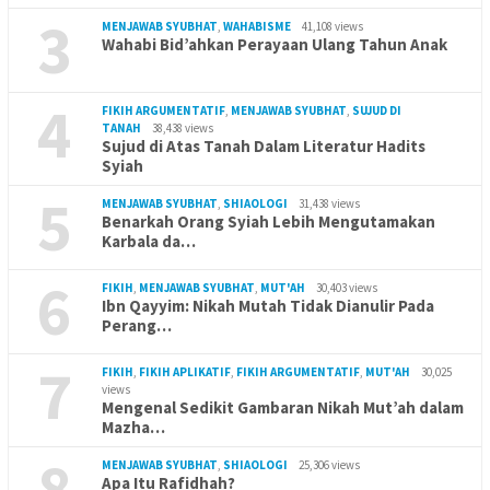
3
MENJAWAB SYUBHAT
,
WAHABISME
41,108 views
Wahabi Bid’ahkan Perayaan Ulang Tahun Anak
4
FIKIH ARGUMENTATIF
,
MENJAWAB SYUBHAT
,
SUJUD DI
TANAH
38,438 views
Sujud di Atas Tanah Dalam Literatur Hadits
Syiah
5
MENJAWAB SYUBHAT
,
SHIAOLOGI
31,438 views
Benarkah Orang Syiah Lebih Mengutamakan
Karbala da…
6
FIKIH
,
MENJAWAB SYUBHAT
,
MUT'AH
30,403 views
Ibn Qayyim: Nikah Mutah Tidak Dianulir Pada
Perang…
7
FIKIH
,
FIKIH APLIKATIF
,
FIKIH ARGUMENTATIF
,
MUT'AH
30,025
views
Mengenal Sedikit Gambaran Nikah Mut’ah dalam
Mazha…
8
MENJAWAB SYUBHAT
,
SHIAOLOGI
25,306 views
Apa Itu Rafidhah?