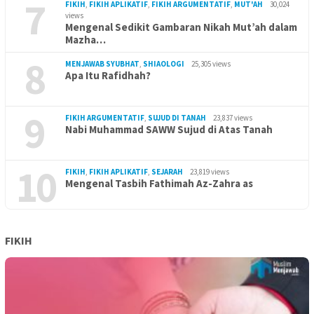
7
FIKIH
,
FIKIH APLIKATIF
,
FIKIH ARGUMENTATIF
,
MUT'AH
30,024
views
Mengenal Sedikit Gambaran Nikah Mut’ah dalam
Mazha…
8
MENJAWAB SYUBHAT
,
SHIAOLOGI
25,305 views
Apa Itu Rafidhah?
9
FIKIH ARGUMENTATIF
,
SUJUD DI TANAH
23,837 views
Nabi Muhammad SAWW Sujud di Atas Tanah
10
FIKIH
,
FIKIH APLIKATIF
,
SEJARAH
23,819 views
Mengenal Tasbih Fathimah Az-Zahra as
FIKIH