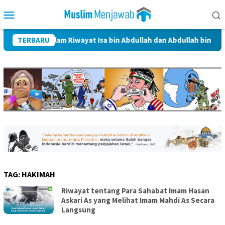
Skip
Mobile
to
Menu
content
hlulbait dalam Riwayat Isa bin Abdullah dan Abdullah bin Jafar Al
TERBARU
TAG:
HAKIMAH
Riwayat tentang Para Sahabat Imam Hasan
Askari As yang Melihat Imam Mahdi As Secara
Langsung