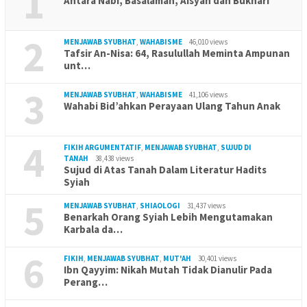
1
Antara Nabi, Basalamah, Aisyah dan Bukhari
2
MENJAWAB SYUBHAT
,
WAHABISME
46,010 views
Tafsir An-Nisa: 64, Rasulullah Meminta Ampunan
unt…
3
MENJAWAB SYUBHAT
,
WAHABISME
41,106 views
Wahabi Bid’ahkan Perayaan Ulang Tahun Anak
4
FIKIH ARGUMENTATIF
,
MENJAWAB SYUBHAT
,
SUJUD DI
TANAH
38,438 views
Sujud di Atas Tanah Dalam Literatur Hadits
Syiah
5
MENJAWAB SYUBHAT
,
SHIAOLOGI
31,437 views
Benarkah Orang Syiah Lebih Mengutamakan
Karbala da…
6
FIKIH
,
MENJAWAB SYUBHAT
,
MUT'AH
30,401 views
Ibn Qayyim: Nikah Mutah Tidak Dianulir Pada
Perang…