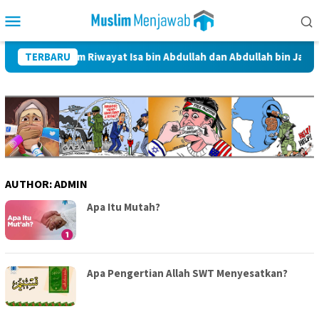
Skip
Mobile
to
Menu
content
lbait dalam Riwayat Isa bin Abdullah dan Abdullah bin Jafar Al-Th
TERBARU
AUTHOR:
ADMIN
Apa Itu Mutah?
Apa Pengertian Allah SWT Menyesatkan?