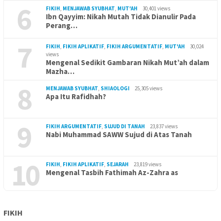
6
FIKIH
,
MENJAWAB SYUBHAT
,
MUT'AH
30,401 views
Ibn Qayyim: Nikah Mutah Tidak Dianulir Pada
Perang…
7
FIKIH
,
FIKIH APLIKATIF
,
FIKIH ARGUMENTATIF
,
MUT'AH
30,024
views
Mengenal Sedikit Gambaran Nikah Mut’ah dalam
Mazha…
8
MENJAWAB SYUBHAT
,
SHIAOLOGI
25,305 views
Apa Itu Rafidhah?
9
FIKIH ARGUMENTATIF
,
SUJUD DI TANAH
23,837 views
Nabi Muhammad SAWW Sujud di Atas Tanah
10
FIKIH
,
FIKIH APLIKATIF
,
SEJARAH
23,819 views
Mengenal Tasbih Fathimah Az-Zahra as
FIKIH