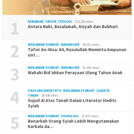
1
KENABIAN
,
TAFSIR
,
TEOLOGI
112,216 views
Antara Nabi, Basalamah, Aisyah dan Bukhari
2
MENJAWAB SYUBHAT
,
WAHABISME
46,011 views
Tafsir An-Nisa: 64, Rasulullah Meminta Ampunan
unt…
3
MENJAWAB SYUBHAT
,
WAHABISME
41,106 views
Wahabi Bid’ahkan Perayaan Ulang Tahun Anak
4
FIKIH ARGUMENTATIF
,
MENJAWAB SYUBHAT
,
SUJUD DI
TANAH
38,438 views
Sujud di Atas Tanah Dalam Literatur Hadits
Syiah
5
MENJAWAB SYUBHAT
,
SHIAOLOGI
31,437 views
Benarkah Orang Syiah Lebih Mengutamakan
Karbala da…