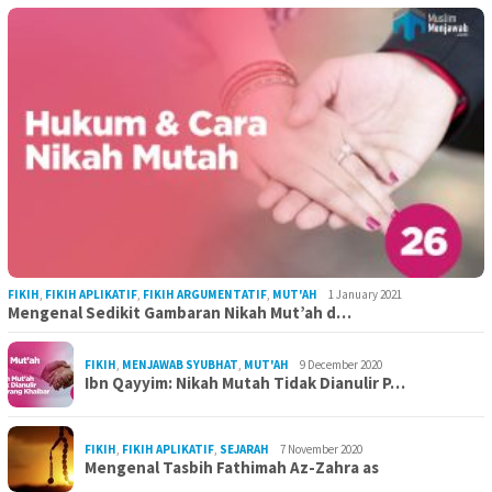
FIKIH
,
FIKIH APLIKATIF
,
FIKIH ARGUMENTATIF
,
MUT'AH
1 January 2021
Mengenal Sedikit Gambaran Nikah Mut’ah d…
FIKIH
,
MENJAWAB SYUBHAT
,
MUT'AH
9 December 2020
Ibn Qayyim: Nikah Mutah Tidak Dianulir P…
FIKIH
,
FIKIH APLIKATIF
,
SEJARAH
7 November 2020
Mengenal Tasbih Fathimah Az-Zahra as